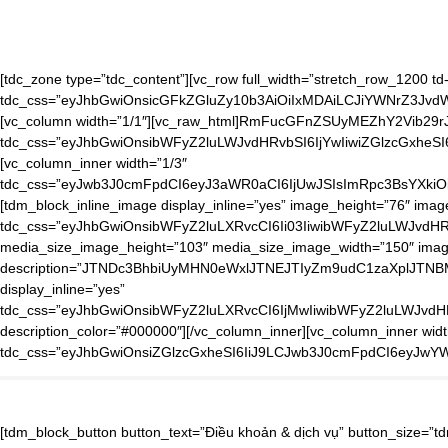
[tdc_zone type=”tdc_content”][vc_row full_width=”stretch_row_1200 td-
tdc_css=”eyJhbGwiOnsicGFkZGluZy10b3AiOiIxMDAiLCJiYWNrZ3J
[vc_column width=”1/1″][vc_raw_html]RmFucGFnZSUyMEZhY2Vib29rJ
tdc_css=”eyJhbGwiOnsibWFyZ2luLWJvdHRvbSI6IjYwIiwiZGlzcGxheS
[vc_column_inner width=”1/3″
tdc_css=”eyJwb3J0cmFpdCI6eyJ3aWR0aCI6IjUwJSIsImRpc3BsYXkiO
[tdm_block_inline_image display_inline=”yes” image_height=”76″ ima
tdc_css=”eyJhbGwiOnsibWFyZ2luLXRvcCI6Ii03IiwibWFyZ2luLWJvdHR
media_size_image_height=”103″ media_size_image_width=”150″ image=”
description=”JTNDc3BhbiUyMHN0eWxlJTNEJTIyZm9udC1zaXpl
display_inline=”yes”
tdc_css=”eyJhbGwiOnsibWFyZ2luLXRvcCI6IjMwIiwibWFyZ2luLWJvd
description_color=”#000000″][/vc_column_inner][vc_column_inner widt
tdc_css=”eyJhbGwiOnsiZGlzcGxheSI6IiJ9LCJwb3J0cmFpdCI6eyJwY
[tdm_block_button button_text=”Điều khoản & dịch vụ” button_size=”tdm-btn-lg” tds_button=”tds_button5″ tds_button5-text_color=”#000000″ button_tdicon=”tdc-font-tdmp tdc-font-tdmp-arrow-cut-right” tdc_css=”eyJhbGwiOnsibWFyZ2luLWJvdHRvbSI6IjgiLCJib3JkZXItYm90dG9tLXdpZHRoIjoiMSIsInBhZGRpbmctYm90dG9tIjoiMTAiLCJib3JkZXItc3R5bGUiOiJkYXNoZWQiLCJib3JkZXItY29sb3IiOiJyZ2JhKDAsMCwwLDAuMDYpIiwiZGlzcGxheSI6IiJ9LCJwaG9uZSI6eyJjb250ZW50LWgtYWxpZ24iOiJjb250ZW50LWhvcml6LWNlbnRlciIsImRpc3BsYXkiOiIifSwicGhvbmVfbWF4X3dpZHRoIjo3Njd9″ tds_button5-text_hover_color=”#f9b800″ button_url=”https://noithatdaitech.com/dieu-khoan-dich-vu/”][tdm_block_button button_text=”Chính sách ưu đãi” button_size=”tdm-btn-lg” tds_button=”tds_button5″ tds_button5-text_color=”#000000″ button_tdicon=”tdc-font-tdmp tdc-font-tdmp-arrow-cut-right” tdc_css=”eyJhbGwiOnsibWFyZ2luLWJvdHRvbSI6IjgiLCJib3JkZXItYm90dG9tLXdpZHRoIjoiMSIsInBhZGRpbmctYm90dG9tIjoiMTAiLCJib3JkZXItc3R5bGUiOiJkYXNoZWQiLCJib3JkZXItY29sb3IiOiJyZ2JhKDAsMCwwLDAuMDYpIiwiZGlzcGxheSI6IiJ9LCJwaG9uZSI6eyJjb250ZW50LWgtYWxpZ24iOiJjb250ZW50LWhvcml6LWNlbnRlciIsImRpc3BsYXkiOiIifSwicGhvbmVfbWF4X3dpZHRoIjo3Njd9″ tds_button5-text_hover_color=”#f9b800″ button_url=”https://noithatdaitech.com/chinh-sach-uu-dai/”][tdm_block_button button_size=”tdm-btn-lg” tds_button=”tds_button5″ tds_button5-text_color=”#000000″ button_tdicon=”tdc-font-tdmp tdc-font-tdmp-arrow-cut-right” tdc_css=”eyJhbGwiOnsibWFyZ2luLWJvdHRvbSI6IjgiLCJib3JkZXItYm90dG9tLXdpZHRoIjoiMSIsInBhZGRpbmctYm90dG9tIjoiMTAiLCJib3JkZXItc3R5bGUiOiJkYXNoZWQiLCJib3JkZXItY29sb3IiOiJyZ2JhKDAsMCwwLDAuMDYpIiwiZGlzcGxheSI6IiJ9LCJwaG9uZSI6eyJjb250ZW50LWgtYWxpZ24iOiJjb250ZW50LWhvcml6LWNlbnRlciIsImRpc3BsYXkiOiIifSwicGhvbmVfbWF4X3dpZHRoIjo3Njd9″ tds_button5-text_hover_color=”#f9b800″ button_text=”Phiếu quà tặng” button_url=”https://noithatdaitech.com/phieu-qua-tang/”][tdm_block_button button_size=”tdm-btn-lg” tds_button=”tds_button5″ tds_button5-text_color=”#000000″ button_tdicon=”tdc-font-tdmp tdc-font-tdmp-arrow-cut-right” tdc_css=”eyJhbGwiOnsibWFyZ2luLWJvdHRvbSI6IjgiLCJib3JkZXItYm90dG9tLXdpZHRoIjoiMSIsInBhZGRpbmctYm90dG9tIjoiMTAiLCJib3JkZXItc3R5bGUiOiJkYXNoZWQiLCJib3JkZXItY29sb3IiOiJyZ2JhKDAsMCwwLDAuMDYpIiwiZGlzcGxheSI6IiJ9LCJwaG9uZSI6eyJjb250ZW50LWgtYWxpZ24iOiJjb250ZW50LWhvcml6LWNlbnRlciIsImRpc3BsYXkiOiIifSwicGhvbmVfbWF4X3dpZHRoIjo3Njd9″ tds_button5-text_hover_color=”#f9b800″ button_text=”Cơ hội hợp tác” button_url=”https://noithatdaitech.com/co-hoi-hop-tac/”][tdm_block_button button_size=”tdm-btn-lg” tds_button=”tds_button5″ tds_button5-text_color=”#000000″ button_tdicon=”tdc-font-tdmp tdc-font-tdmp-arrow-cut-right” tdc_css=”eyJhbGwiOnsibWFyZ2luLWJvdHRvbSI6IjgiLCJib3JkZXItYm90dG9tLXdpZHRoIjoiMSIsInBhZGRpbmctYm90dG9tIjoiMTAiLCJib3JkZXItc3R5bGUiOiJkYXNoZWQiLCJib3JkZXItY29sb3IiOiJyZ2JhKDAsMCwwLDAuMDYpIiwiZGlzcGxheSI6IiJ9LCJwaG9uZSI6eyJjb250ZW50LWgtYWxpZ24iOiJjb250ZW50LWhvcml6LWNlbnRlciIsImRpc3BsYXkiOiIifSwicGhvbmVfbWF4X3dpZHRoIjo3Njd9″ tds_button5-text_hover_color=”#f9b800″ button_text=”Thanh toán đảm bảo” button_url=”https://noithatdaitech.com/thanh-toan-dam-bao/”][tdm_block_button button_size=”tdm-btn-lg” tds_button=”tds_button5″ tds_button5-text_color=”#000000″ button_tdicon=”tdc-font-tdmp tdc-font-tdmp-arrow-cut-right” tdc_css=”eyJhbGwiOnsibWFyZ2luLWJvdHRvbSI6IjgiLCJib3JkZXItYm90dG9tLXdpZHRoIjoiMSIsInBhZGRpbmctYm90dG9tIjoiMTAiLCJib3JkZXItc3R5bGUiOiJkYXNoZWQiLCJib3JkZXItY29sb3IiOiJyZ2JhKDAsMCwwLDAuMDYpIiwiZGlzcGxheSI6IiJ9LCJwaG9uZSI6eyJjb250ZW50LWgtYWxpZ24iOiJjb250ZW50LWhvcml6LWNlbnRlciIsImRpc3BsYXkiOiIifSwicGhvbmVfbWF4X3d