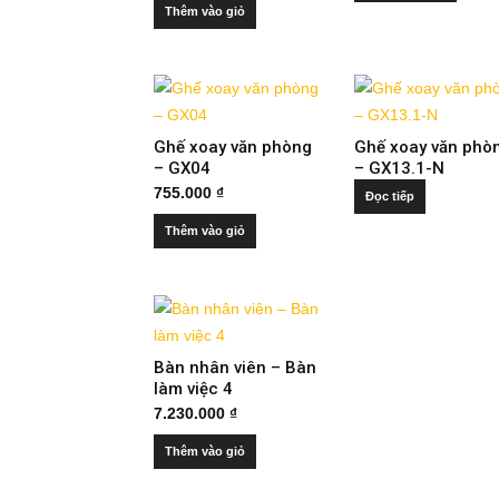
5 sao
Thêm vào giỏ
Ghế xoay văn phòng
Ghế xoay văn phò
– GX04
– GX13.1-N
755.000
₫
Đọc tiếp
Thêm vào giỏ
Bàn nhân viên – Bàn
làm việc 4
7.230.000
₫
Thêm vào giỏ