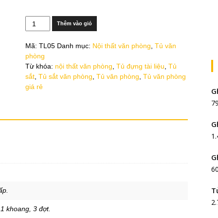
Số
Thêm vào giỏ
lượng
Mã:
TL05
Danh mục:
Nội thất văn phòng
,
Tủ văn
phòng
Từ khóa:
nội thất văn phòng
,
Tủ đựng tài liệu
,
Tủ
sắt
,
Tủ sắt văn phòng
,
Tủ văn phòng
,
Tủ văn phòng
giá rẻ
G
7
G
1
G
6
T
ấp.
2
 1 khoang, 3 đợt.