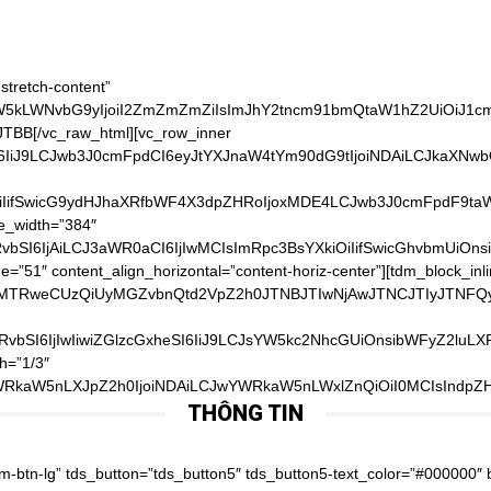
stretch-content”
vdW5kLWNvbG9yIjoiI2ZmZmZmZiIsImJhY2tncm91bmQtaW1hZ2UiOiJ1
TBB[/vc_raw_html][vc_row_inner
I6IiJ9LCJwb3J0cmFpdCI6eyJtYXJnaW4tYm90dG9tIjoiNDAiLCJkaXNwb
iIifSwicG9ydHJhaXRfbWF4X3dpZHRoIjoxMDE4LCJwb3J0cmFpdF9taW5
ge_width=”384″
vbSI6IjAiLCJ3aWR0aCI6IjIwMCIsImRpc3BsYXkiOiIifSwicGhvbmUiOns
51″ content_align_horizontal=”content-horiz-center”][tdm_block_inli
JTNBMTRweCUzQiUyMGZvbnQtd2VpZ2h0JTNBJTIwNjAwJTNCJTIyJ
HRvbSI6IjIwIiwiZGlzcGxheSI6IiJ9LCJsYW5kc2NhcGUiOnsibWFyZ2lu
h=”1/3″
WRkaW5nLXJpZ2h0IjoiNDAiLCJwYWRkaW5nLWxlZnQiOiI0MCIsIndpZHR
THÔNG TIN
pZHRoIjo3Njd9″ tds_button5-text_hover_color=”#f9b800″ button_text=”Thời gian và chi phí giao hàng” button_url=”https://noithatdaitech.com/thoi-gian-va-chi-phi-giao-hang/”][tdm_block_button button_size=”tdm-btn-lg” tds_button=”tds_button5″ tds_button5-text_color=”#000000″ button_tdicon=”tdc-font-tdmp tdc-font-tdmp-arrow-cut-right” tdc_css=”eyJhbGwiOnsibWFyZ2luLWJvdHRvbSI6IjgiLCJib3JkZXItYm90dG9tLXdpZHRoIjoiMSIsInBhZGRpbmctYm90dG9tIjoiMTAiLCJib3JkZXItc3R5bGUiOiJkYXNoZWQiLCJib3JkZXItY29sb3IiOiJyZ2JhKDAsMCwwLDAuMDYpIiwiZGlzcGxheSI6IiJ9LCJwaG9uZSI6eyJjb250ZW50LWgtYWxpZ24iOiJjb250ZW50LWhvcml6LWNlbnRlciIsImRpc3BsYXkiOiIifSwicGhvbmVfbWF4X3dpZHRoIjo3Njd9″ tds_button5-text_hover_color=”#f9b800″ button_text=”Hoàn trả & đổi trả” button_url=”https://noithatdaitech.com/hoan-tra-doi-tra/”][tdm_block_button button_size=”tdm-btn-lg” tds_button=”tds_button5″ tds_button5-text_color=”#000000″ button_tdicon=”tdc-font-tdmp tdc-font-tdmp-arrow-cut-right” tdc_css=”eyJhbGwiOnsibWFyZ2luLWJvdHRvbSI6IjgiLCJwYWRkaW5nLWJvdHRvbSI6IjEwIiwiZGlzcGxheSI6IiJ9LCJwaG9uZSI6eyJjb250ZW50LWgtYWxpZ24iOiJjb250ZW50LWhvcml6LWNlbnRlciIsImRpc3BsYXkiOiIifSwicGhvbmVfbWF4X3dpZHRoIjo3Njd9″ tds_button5-text_hover_color=”#f9b800″ button_text=”Chính sách bảo mật” button_url=”https://noithatdaitech.com/chinh-sach-bao-mat/”][/vc_column_inner][vc_column_inner width=”1/3″ tdc_css=”eyJwb3J0cmFpdCI6eyJwYWRkaW5nLXRvcCI6IjQwIiwid2lkdGgiOiIxMDAlIiwiZGlzcGxheSI6IiJ9LCJwb3J0cmFpdF9tYXhfd2lkdGgiOjEwMTgsInBvcnRyYWl0X21pbl93aWR0aCI6NzY4fQ==”][tdm_block_column_title title_text=”RyVFMSVCQiU4Q0klMjBOR0FZJTIwQ0hPJTIwQ0glQzMlOUFORyUyMFQlQzMlOTRJJTIwMjQlMkY3″ title_tag=”h4″ title_size=”tdm-title-sm” content_align_horizontal=”content-horiz-center” tdc_css=”eyJhbGwiOnsibWFyZ2luLXRvcCI6Ii0xMCIsIm1hcmdpbi1ib3R0b20iOiItMTAiLCJ6LWluZGV4IjoiMiIsImRpc3BsYXkiOiIifSwicG9ydHJhaXQiOnsiY29udGVudC1oLWFsaWduIjoiY29udGVudC1ob3Jpei1jZW50ZXIiLCJkaXNwbGF5IjoiIn0sInBvcnRyYWl0X21heF93aWR0aCI6MTAxOCwicG9ydHJhaXRfbWluX3dpZHRoIjo3NjgsInBob25lIjp7Im1hcmdpbi10b3AiOiIxMCIsImNvbnRlbnQtaC1hbGlnbiI6ImNvbnRlbnQtaG9yaXotcmlnaHQiLCJkaXNwbGF5IjoiIn0sInBob25lX21heF93aWR0aCI6NzY3fQ==”][tdm_block_column_title title_text=”JTNDYSUyMGhyZWYlM0QlMjJ0ZWwlM0EwOTgxNTUxODU1JTIyJTNFJTNDc3BhbiUyMHN0eWxlJTNEJTIyZm9udC1zaXplJTNBMzRweCUzQiUyMGZvbnQtd2VpZ2h0JTNBJTIwNjAwJTNCJTIyJTNFKCUyQjg0KSUyMDk4JTIwMTU1MSUyMDg1NSUzQyUyRnNwYW4lM0UlM0MlMkZhJTNF” title_tag=”h4″ title_size=”tdm-title-md” content_align_horizontal=”content-horiz-center” tdc_css=”eyJhbGwiOnsiei1pbmRleCI6IjIiLCJkaXNwbGF5IjoiIn0sImxhbmRzY2FwZSI6eyJtYXJnaW4tbGVmdCI6Ii00MCIsIndpZHRoIjoiYXV0byIsImNvbnRlbnQtaC1hbGlnbiI6ImNvbnRlbnQtaG9yaXotcmlnaHQiLCJkaXNwbGF5IjoiYmxvY2sifSwibGFuZHNjYXBlX21heF93aWR0aCI6MTE0MCwibGFuZHNjYXBlX21pbl93aWR0aCI6MTAxOSwicG9ydHJhaXQiOnsiY29udGVudC1oLWFsaWduIjoiY29udGVudC1ob3Jpei1jZW50ZXIiLCJkaXNwbGF5IjoiIn0sInBvcnRyYWl0X21heF93aWR0aCI6MTAxOCwicG9ydHJhaXRfbWluX3dpZHRoIjo3Njh9″][vc_raw_html]JTNDaWZyYW1lJTIwc3JjJTNEJTIyaHR0cHMlM0ElMkYlMkZ3d3cuZmFjZWJvb2suY29tJTJGcGx1Z2lucyUyRnBhZ2UucGhwJTNGaHJlZiUzRGh0dHBzJTI1M0ElMjUyRiUyNTJGd3d3LmZhY2Vib29rLmNvbSUyNTJGbm9pdGhhdGRhaXRlY2gudm4lMjZ0YWJzJTNEbWVzc2FnZXMlMjZ3aWR0aCUzRDM0MCUyNmhlaWdodCUzRDQwMCUyNnNtYWxsX2hlYWRlciUzRGZhbHNlJTI2YWRhcHRfY29udGFpbmVyX3dpZHRoJTNEdHJ1ZSUyNmhpZGVfY292ZXIlM0RmYWxzZSUyNnNob3dfZmFjZXBpbGUlM0R0cnVlJTI2YXBwSWQlMjIlMjB3aWR0aCUzRCUyMjM0MCUyMiUyMGhlaWdodCUzRCUyMjQwMCUyMiUyMHN0eWxlJTNEJTIyYm9yZGVyJTNBbm9uZSUzQm92ZXJmbG93JTNBaGlkZGVuJTIyJTIwc2Nyb2xsaW5nJTNEJTIybm8lMjIlMjBmcmFtZWJvcmRlciUzRCUyMjAlMjIlMjBhbGxvd1RyYW5zcGFyZW5jeSUzRCUyMnRydWUlMjIlMjBhbGxvdyUzR