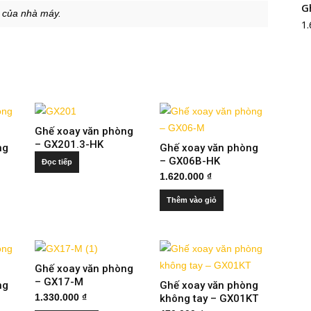
G
n của nhà máy.
1
Ghế xoay văn phòng
– GX201.3-HK
ng
Ghế xoay văn phòng
– GX06B-HK
Đọc tiếp
1.620.000
₫
Thêm vào giỏ
Ghế xoay văn phòng
– GX17-M
ng
Ghế xoay văn phòng
1.330.000
₫
không tay – GX01KT