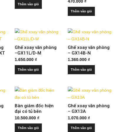
470.000
₫
Thêm vào giỏ
Thêm vào giỏ
ng
Ghế xoay văn phòng
Ghế xoay văn phòng
 KT
–GX11L/D-M
– GX14B-N
1.650.000
₫
1.360.000
₫
Thêm vào giỏ
Thêm vào giỏ
ng
Bàn giám đốc hiện
Ghế xoay văn phòng
đại có tủ bên
– GX13A
10.500.000
₫
1.070.000
₫
Thêm vào giỏ
Thêm vào giỏ