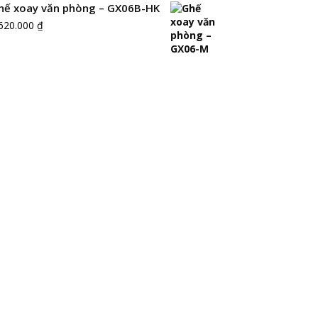
hế xoay văn phòng – GX06B-HK
.620.000
₫