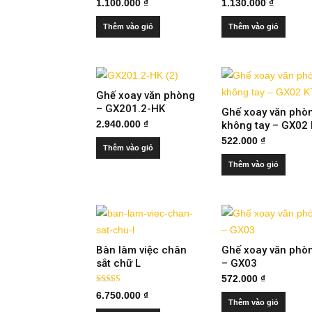
1.100.000
₫
1.130.000
₫
Thêm vào giỏ
Thêm vào giỏ
Ghế xoay văn phòng
– GX201.2-HK
Ghế xoay văn phò
2.940.000
₫
không tay – GX02
522.000
₫
Thêm vào giỏ
Thêm vào giỏ
Bàn làm việc chân
Ghế xoay văn phò
sắt chữ L
– GX03
572.000
₫
Được xếp
6.750.000
₫
hạng
Thêm vào giỏ
4.00