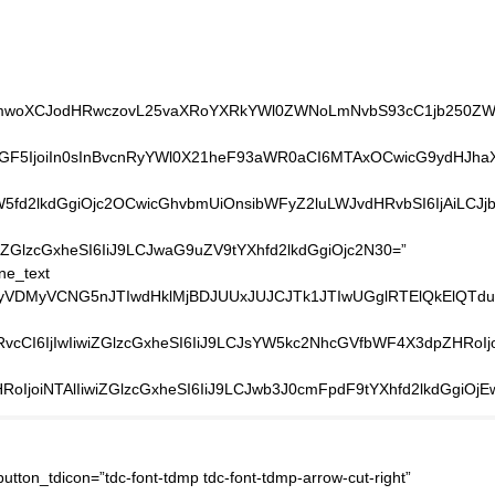
cmwoXCJodHRwczovL25vaXRoYXRkYWl0ZWNoLmNvbS93cC1jb250ZW50L
GF5IjoiIn0sInBvcnRyYWl0X21heF93aWR0aCI6MTAxOCwicG9ydHJhaXRf
fd2lkdGgiOjc2OCwicGhvbmUiOnsibWFyZ2luLWJvdHRvbSI6IjAiLCJjb
iZGlzcGxheSI6IiJ9LCJwaG9uZV9tYXhfd2lkdGgiOjc2N30=”
ne_text
TNFQyVDMyVCNG5nJTIwdHklMjBDJUUxJUJCJTk1JTIwUGglRTElQk
LXRvcCI6IjIwIiwiZGlzcGxheSI6IiJ9LCJsYW5kc2NhcGVfbWF4X3dpZH
oIjoiNTAlIiwiZGlzcGxheSI6IiJ9LCJwb3J0cmFpdF9tYXhfd2lkdGgiO
CUyMmVuY3J5cHRlZC1tZWRpYSUyMiUzRSUzQyUyRmlmcmFtZSUzRQ==[/vc_raw_html][/vc_column_inner][/vc_row_inner][vc_row_inner tdc_css=”eyJhbGwiOnsibWFyZ2luLXRvcCI6IjIwIiwibWFyZ2luLWJvdHRvbSI6IjIwIiwicGFkZGluZy10b3AiOiIyMCIsInBhZGRpbmctYm90dG9tIjoiMjAiLCJiYWNrZ3JvdW5kLWltYWdlIjoidXJsKFwiaHR0cHM6Ly9ub2l0aGF0ZGFpdGVjaC5jb20vd3AtY29udGVudC91cGxvYWRzLzIwMTkvMDMveHh4X2RvdHNfeHh4LnBuZ1wiKSIsImJhY2tncm91bmQtc3R5bGUiOiJyZXBlYXQiLCJvcGFjaXR5IjoiMC4xIiwiei1pbmRleCI6IjIiLCJjb250ZW50LWgtYWxpZ24iOiJjb250ZW50LWhvcml6LWNlbnRlciIsImRpc3BsYXkiOiIifX0=”][vc_column_inner][tdm_block_icon_box tdicon_id=”tdc-font-tdmp tdc-font-tdmp-old-phone” icon_padding=”1″ title_tag=”h4″ title_size=”tdm-title-xxsm” description=”JTNDYSUyMGhyZWYlM0QlMjJ0ZWwlM0EwOTgxNTUxODU1JTIyJTNFJTNDc3BhbiUyMHN0eWxlJTNEJTIyY29sb3IlM0ElMjAlMjMwMDAlM0IlMjIlM0UoJTJCODQpJTIwOTglMjAxNTUxJTIwODU1JTNDJTJGc3BhbiUzRSUzQyUyRmElM0U=” button_size=”tdm-btn-md” button_tdicon=”tdc-font-fa tdc-font-fa-long-arrow-right” tds_button=”tds_button3″ content_align_horizontal=”content-horiz-left” tds_icon_box=”tds_icon_box2″ tds_icon_box2-title_top_space=”-3″ title_text=”SG90bGluZSUzQQ==” tdc_css=”eyJhbGwiOnsibWFyZ2luLXJpZ2h0IjoiNTAiLCJtYXJnaW4tYm90dG9tIjoiMCIsIm1hcmdpbi1sZWZ0IjoiNTAiLCJ3aWR0aCI6IjIyMCIsImRpc3BsYXkiOiJpbmxpbmUtYmxvY2sifSwibGFuZHNjYXBlIjp7Im1hcmdpbi1yaWdodCI6IjIwIiwibWFyZ2luLWxlZnQiOiIyMCIsImRpc3BsYXkiOiJpbmxpbmUtYmxvY2sifSwibGFuZHNjYXBlX21heF93aWR0aCI6MTE0MCwibGFuZHNjYXBlX21pbl93aWR0aCI6MTAxOSwicG9ydHJhaXQiOnsibWFyZ2luLWJvdHRvbSI6IjIwIiwibWFyZ2luLWxlZnQiOiIwIiwiZGlzcGxheSI6IiJ9LCJwb3J0cmFpdF9tYXhfd2lkdGgiOjEwMTgsInBvcnRyYWl0X21pbl93aWR0aCI6NzY4LCJwaG9uZSI6eyJtYXJnaW4tcmlnaHQiOiIwIiwibWFyZ2luLWJvdHRvbSI6IjIwIiwibWFyZ2luLWxlZnQiOiIwIiwiZGlzcGxheSI6IiJ9LCJwaG9uZV9tYXhfd2lkdGgiOjc2N30=” tds_icon_box2-description_bottom_space=”0″ tds_icon_box2-title_bottom_space=”-24″ tds_icon1-color=”eyJ0eXBlIjoiZ3JhZGllbnQiLCJjb2xvcjEiOiIjZjliODAwIiwiY29sb3IyIjoiI2ZjZDIwMCIsIm1peGVkQ29sb3JzIjpbXSwiZGVncmVlIjoiOTAiLCJjc3MiOiJiYWNrZ3JvdW5kOiAtd2Via2l0LWxpbmVhci1ncmFkaWVudCg5MGRlZywjZmNkMjAwLCNmOWI4MDApO2JhY2tncm91bmQ6IGxpbmVhci1ncmFkaWVudCg5MGRlZywjZmNkMjAwLCNmOWI4MDApOyIsImNzc1BhcmFtcyI6IjkwZGVnLCNmY2QyMDAsI2Y5YjgwMCJ9″ tds_title1-title_color=”#606060″ tds_icon_box2-icon_box_description_color=”#000000″][tdm_block_icon_box tdicon_id=”tdc-font-tdmp tdc-font-tdmp-24h” icon_padding=”1″ title_tag=”h4″ title_size=”tdm-title-xxsm” description=”VDIlMjAtJTIwVDclM0ElMjAwOCUzQTAwJTIwLSUyMDE3JTNBMDA=” button_size=”tdm-btn-md” button_tdicon=”tdc-font-fa tdc-font-fa-long-arrow-right” tds_button=”tds_button3″ content_align_horizontal=”content-horiz-left” tds_icon_box=”tds_icon_box2″ tds_icon_box2-title_top_space=”-3″ title_text=”R2klRTElQkIlOUQlMjBsJUMzJUEwbSUyMHZpJUUxJUJCJTg3YyUzQQ==” tdc_css=”eyJhbGwiOnsibWFyZ2luLXJpZ2h0IjoiNTAiLCJtYXJnaW4tYm90dG9tIjoiMCIsIm1hcmdpbi1sZWZ0IjoiNTAiLCJ3aWR0aCI6IjIzMCIsImRpc3BsYXkiOiJpbmxpbmUtYmxvY2sifSwibGFuZHNjYXBlIjp7Im1hcmdpbi1yaWdodCI6IjIwIiwibWFyZ2l