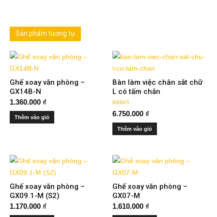
Sản phẩm tương tự
Ghế xoay văn phòng –
Bàn làm việc chân sắt chữ
GX14B-N
L có tấm chắn
1.360.000
₫
Được xếp
6.750.000
₫
hạng
Thêm vào giỏ
5.00
5 sao
Thêm vào giỏ
Ghế xoay văn phòng –
Ghế xoay văn phòng –
GX09.1-M (S2)
GX07-M
1.170.000
₫
1.610.000
₫