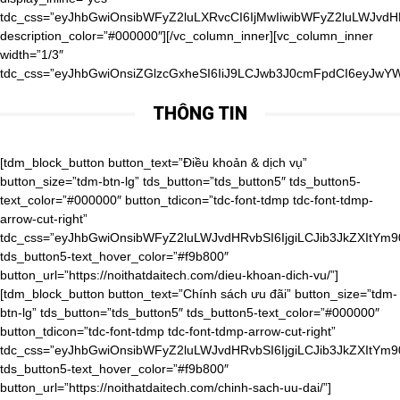
tdc_css=”eyJhbGwiOnsibWFyZ2luLXRvcCI6IjMwIiwibWFyZ2luLWJvd
description_color=”#000000″][/vc_column_inner][vc_column_inner
width=”1/3″
tdc_css=”eyJhbGwiOnsiZGlzcGxheSI6IiJ9LCJwb3J0cmFpdCI6eyJwY
THÔNG TIN
[tdm_block_button button_text=”Điều khoản & dịch vụ” button_size=”tdm-btn-lg” tds_button=”tds_button5″ tds_button5-text_color=”#000000″ button_tdicon=”tdc-font-tdmp tdc-font-tdmp-arrow-cut-right” tdc_css=”eyJhbGwiOnsibWFyZ2luLWJvdHRvbSI6IjgiLCJib3JkZXItYm90dG9tLXdpZHRoIjoiMSIsInBhZGRpbmctYm90dG9tIjoiMTAiLCJib3JkZXItc3R5bGUiOiJkYXNoZWQiLCJib3JkZXItY29sb3IiOiJyZ2JhKDAsMCwwLDAuMDYpIiwiZGlzcGxheSI6IiJ9LCJwaG9uZSI6eyJjb250ZW50LWgtYWxpZ24iOiJjb250ZW50LWhvcml6LWNlbnRlciIsImRpc3BsYXkiOiIifSwicGhvbmVfbWF4X3dpZHRoIjo3Njd9″ tds_button5-text_hover_color=”#f9b800″ button_url=”https://noithatdaitech.com/dieu-khoan-dich-vu/”][tdm_block_button button_text=”Chính sách ưu đãi” button_size=”tdm-btn-lg” tds_button=”tds_button5″ tds_button5-text_color=”#000000″ button_tdicon=”tdc-font-tdmp tdc-font-tdmp-arrow-cut-right” tdc_css=”eyJhbGwiOnsibWFyZ2luLWJvdHRvbSI6IjgiLCJib3JkZXItYm90dG9tLXdpZHRoIjoiMSIsInBhZGRpbmctYm90dG9tIjoiMTAiLCJib3JkZXItc3R5bGUiOiJkYXNoZWQiLCJib3JkZXItY29sb3IiOiJyZ2JhKDAsMCwwLDAuMDYpIiwiZGlzcGxheSI6IiJ9LCJwaG9uZSI6eyJjb250ZW50LWgtYWxpZ24iOiJjb250ZW50LWhvcml6LWNlbnRlciIsImRpc3BsYXkiOiIifSwicGhvbmVfbWF4X3dpZHRoIjo3Njd9″ tds_button5-text_hover_color=”#f9b800″ button_url=”https://noithatdaitech.com/chinh-sach-uu-dai/”][tdm_block_button button_size=”tdm-btn-lg” tds_button=”tds_button5″ tds_button5-text_color=”#000000″ button_tdicon=”tdc-font-tdmp tdc-font-tdmp-arrow-cut-right” tdc_css=”eyJhbGwiOnsibWFyZ2luLWJvdHRvbSI6IjgiLCJib3JkZXItYm90dG9tLXdpZHRoIjoiMSIsInBhZGRpbmctYm90dG9tIjoiMTAiLCJib3JkZXItc3R5bGUiOiJkYXNoZWQiLCJib3JkZXItY29sb3IiOiJyZ2JhKDAsMCwwLDAuMDYpIiwiZGlzcGxheSI6IiJ9LCJwaG9uZSI6eyJjb250ZW50LWgtYWxpZ24iOiJjb250ZW50LWhvcml6LWNlbnRlciIsImRpc3BsYXkiOiIifSwicGhvbmVfbWF4X3dpZHRoIjo3Njd9″ tds_button5-text_hover_color=”#f9b800″ button_text=”Phiếu quà tặng” button_url=”https://noithatdaitech.com/phieu-qua-tang/”][tdm_block_button button_size=”tdm-btn-lg” tds_button=”tds_button5″ tds_button5-text_color=”#000000″ button_tdicon=”tdc-font-tdmp tdc-font-tdmp-arrow-cut-right” tdc_css=”eyJhbGwiOnsibWFyZ2luLWJvdHRvbSI6IjgiLCJib3JkZXItYm90dG9tLXdpZHRoIjoiMSIsInBhZGRpbmctYm90dG9tIjoiMTAiLCJib3JkZXItc3R5bGUiOiJkYXNoZWQiLCJib3JkZXItY29sb3IiOiJyZ2JhKDAsMCwwLDAuMDYpIiwiZGlzcGxheSI6IiJ9LCJwaG9uZSI6eyJjb250ZW50LWgtYWxpZ24iOiJjb250ZW50LWhvcml6LWNlbnRlciIsImRpc3BsYXkiOiIifSwicGhvbmVfbWF4X3dpZHRoIjo3Njd9″ tds_button5-text_hover_color=”#f9b800″ button_text=”Cơ hội hợp tác” button_url=”https://noithatdaitech.com/co-hoi-hop-tac/”][tdm_block_button button_size=”tdm-btn-lg” tds_button=”tds_button5″ tds_button5-text_color=”#000000″ button_tdicon=”tdc-font-tdmp tdc-font-tdmp-arrow-cut-right” tdc_css=”eyJhbGwiOnsibWFyZ2luLWJvdHRvbSI6IjgiLCJib3JkZXItYm90dG9tLXdpZHRoIjoiMSIsInBhZGRpbmctYm90dG9tIjoiMTAiLCJib3JkZXItc3R5bGUiOiJkYXNoZWQiLCJib3JkZXItY29sb3IiOiJyZ2JhKDAsMCwwLDAuMDYpIiwiZGlzcGxheSI6IiJ9LCJwaG9uZSI6eyJjb250ZW50LWgtYWxpZ24iOiJjb250ZW50LWhvcml6LWNlbnRlciIsImRpc3BsYXkiOiIifSwicGhvbmVfbWF4X3dpZHRoIjo3Njd9″ tds_button5-text_hover_color=”#f9b800″ button_text=”Thanh toán đảm bảo” button_url=”https://noithatdaitech.com/thanh-toan-dam-bao/”][tdm_block_button button_size=”tdm-btn-lg” tds_button=”tds_button5″ tds_button5-text_color=”#000000″ button_tdicon=”tdc-font-tdmp tdc-font-tdmp-arrow-cut-right” tdc_css=”eyJhbGwiOnsibWFyZ2luLWJvdHRvbSI6IjgiLCJib3JkZXItYm90dG9tLXdpZHRoIjoiMSIsInBhZGRpbmctYm90dG9tIjoiMTAiLCJib3JkZXItc3R5bGUiOiJkYXNoZWQiLCJib3JkZXItY29sb3IiOiJyZ2JhKDAsMCwwLDAuMDYpIiwiZGlzcGxheSI6IiJ9LCJwaG9uZSI6eyJjb250ZW50LWgtYWxpZ24iOiJjb250ZW50LWhvcml6LWNlbnRlciIsImRpc3BsYXkiOiIifSwicGhvbmVfbWF4X3dpZHRoIjo3Njd9″ tds_button5-text_hover_color=”#f9b800″ button_text=”Thời gian và chi phí giao hàng” button_url=”https://noithatdaitech.com/thoi-gian-va-chi-phi-giao-hang/”][tdm_block_button button_size=”tdm-btn-lg” tds_button=”tds_button5″ tds_button5-text_color=”#000000″ button_tdicon=”tdc-font-tdmp tdc-font-tdmp-arrow-cut-right” tdc_css=”eyJhbGwiOnsibWFyZ2luLWJvdHRvbSI6IjgiLCJib3JkZXItYm90dG9tLXdpZHRoIjoiMSIsInBhZGRpbmctYm90dG9tIjoiMTAiLCJib3JkZXItc3R5bGUiOiJkYXNoZWQiLCJib3JkZXItY29sb3IiOiJyZ2JhKDAsMCwwLDAuMDYpIiwiZGlzcGxheSI6IiJ9LCJwaG9uZSI6eyJjb250ZW50LWgtYWxpZ24iOiJjb250ZW50LWhvcml6LWNlbnRlciIsImRpc3BsYXkiOiIifSwicGhvbmVfbWF4X3dpZHRoIjo3Njd9″ tds_button5-text_hover_color=”#f9b800″ button_text=”Hoàn trả & đổi trả” button_url=”https://noithatdaitech.com/hoan-tra-doi-tra/”][tdm_block_button button_size=”tdm-btn-lg” tds_button=”tds_button5″ tds_button5-text_color=”#000000″ button_tdicon=”tdc-font-tdmp tdc-font-tdmp-arrow-cut-right” tdc_css=”eyJhbGwiOnsibWFyZ2luLWJvdHRvbSI6IjgiLCJwYWRkaW5nLWJvdHRvbSI6IjEwIiwiZGlzcGxheSI6IiJ9LCJwaG9uZSI6eyJjb250ZW50LWgtYWxpZ24iOiJjb250ZW50LWhvcml6LWNlbnRlciIsImRpc3BsYXkiOiIifSwicGhvbmVfbWF4X3dpZHRoIjo3Njd9″ tds_button5-text_hover_color=”#f9b800″ button_text=”Chính sách bảo mật” button_url=”https://noithatdaitech.com/chinh-sach-bao-mat/”][/vc_column_inner][vc_column_inner width=”1/3″ tdc_css=”eyJwb3J0cmFpdCI6eyJwYWRkaW5nLXRvcCI6IjQwIiwid2lkdGgiOiIxMDAlIiwiZGlzcGxheSI6IiJ9LCJwb3J0cmFpdF9tYXhfd2lkdGgiOjEwMTgsInBvcnRyYWl0X21pbl93aWR0aCI6NzY4fQ==”][tdm_block_column_title title_text=”RyVFMSVCQiU4Q0klMjBOR0FZJTIwQ0hPJTIwQ0glQzMlOUFORyUyMFQlQzMlOTRJJTIwMjQlMkY3″ title_tag=”h4″ title_size=”tdm-title-sm” content_align_horizontal=”content-horiz-center” tdc_css=”eyJhbGwiOnsibWFyZ2luLXRvcCI6Ii0xMCIsIm1hcmdpbi1ib3R0b20iOiItMTAiLCJ6LWluZGV4IjoiMiIsImRpc3BsYXkiOiIifSwicG9ydHJhaXQiOnsiY29udGVudC1oLWFsaWduIjoiY29udGVudC1ob3Jpei1jZW50ZXIiLCJkaXNwbGF5IjoiIn0sInBvcnRyYWl0X21heF93aWR0aCI6MTAxOCwicG9ydHJhaXRfbWluX3dpZHRoIjo3NjgsInBob25lIjp7Im1hcmdpbi10b3AiOiIxMCIsImNvbnRlbnQtaC1hbGlnbiI6ImNvbnRlbnQtaG9yaXotcmlnaHQiLCJkaXNwbGF5IjoiIn0sInBob25lX21heF93aWR0aCI6NzY3fQ==”][tdm_block_column_title title_text=”JTNDYSUyMGhyZWYlM0QlMjJ0ZWwlM0EwOTgxNTUxODU1JTIyJTNFJTNDc3BhbiUyMHN0eWxlJTNEJTIyZm9udC1zaXplJTNBMzRweCUzQiUyMGZvbnQtd2VpZ2h0JTNBJTIwNjAwJTNCJTIyJTNFKCUyQjg0KSUyMDk4JTIwMTU1MSUyMDg1NSUzQyUyRnNwYW4lM0UlM0MlMkZhJTNF” title_tag=”h4″ title_size=”tdm-title-md” content_align_horizontal=”content-horiz-center” tdc_css=”eyJhbGwiOnsiei1pbmRleCI6IjIiLCJkaXNwbGF5IjoiIn0sImxhbmRzY2FwZSI6eyJtYXJnaW4tbGVmdCI6Ii00MCIsIndpZHRoIjoiYXV0byIsImNvbnRlbnQtaC1hbGlnbiI6ImNvbnRlbnQtaG9yaXotcmlnaHQiLCJkaXNwbGF5IjoiYmxvY2sifSwibGFuZHNjYXBlX21heF93aWR0aCI6MTE0MCwibGFuZHNjYXBlX21pbl93aWR0aCI6MTAxOSwicG9ydHJhaXQiOnsiY29udGVudC1oLWFsaWduIjoiY29udGVudC1ob3Jpei1jZW50ZXIiLCJkaXNwbGF5IjoiIn0sInBvcnRyYWl0X21heF93aWR0aCI6MTAxOCwicG9ydHJhaXRfbWluX3dpZHRoIjo3Njh9″][vc_raw_html]JTNDaWZyYW1lJTIwc3JjJTNEJTIyaHR0cHMlM0ElMkYlMkZ3d3cuZmFjZWJvb2suY29tJTJGcGx1Z2lucyUyRnBhZ2UucGhwJTNGaHJlZiUzRGh0dHBzJTI1M0ElMjUyRiUyNTJGd3d3LmZhY2Vib29rLmNvbSUyNTJGbm9pdGhhdGRhaXRlY2gudm4lMjZ0YWJzJTNEbWVzc2FnZXMlMjZ3aWR0aCUzRDM0MCUyNmhlaWdodCUzRDQwMCUyNnNtYWxsX2hlYWRlciUzRGZhbHNlJTI2YWRhcHRfY29udGFpbmVyX3dpZHRoJTNEdHJ1ZSUyNmhpZGVfY292ZXIlM0RmYWxzZSUyNnNob3dfZmFjZXBpbGUlM0R0cnVlJTI2YXBwSWQlMjIlMjB3aWR0aCUzRCUyMjM0MCUyMiUyMGhlaWdodCUzRCUyMjQwMCUyMiUyMHN0eWxlJTNEJTIyYm9yZGVyJTNBbm9uZSUzQm92ZXJmbG93JTNBaGlkZGVuJTIyJTIwc2Nyb2xsaW5nJTNEJTIybm8lMjIlMjBmcmFtZWJvcmRlciUzRCUyMjAlMjIlMjBhbGxvd1RyYW5zcGFyZW5jeSUzRCUyMnRydWUlMjIlMjBhbGxvdyUzRCUyMmVuY3J5cHRlZC1tZWRpYSUyMiUzRSUzQyUyRmlmcmFtZSUzRQ==[/vc_raw_html][/vc_column_inner][/vc_row_inner][vc_row_inner tdc_css=”eyJhbGwiOnsibWFyZ2luLXRvcCI6IjIwIiwibWFyZ2luLWJvdHRvbSI6IjIwIiwicGFkZGluZy10b3AiOiIyMCIsInBhZGRpbmctYm90dG9tIjoiMjAiLCJiYWNrZ3JvdW5kLWltYWdlIjoidXJsKFwiaHR0cHM6Ly9ub2l0aGF0ZGFpdGVjaC5jb20vd3AtY29udGVudC91cGxvYWRzLzIwMTkvMDMveHh4X2RvdHNfeHh4LnBuZ1wiKSIsImJhY2tncm91bmQtc3R5bGUiOiJyZXBlYXQiLCJvcGFjaXR5IjoiMC4xIiwiei1pbmRleCI6IjIiLCJjb250ZW50LWgtYWxpZ24iOiJjb250ZW50LWhvcml6LWNlbnRlciIsImRpc3BsYXkiOiIifX0=”][vc_column_inner][tdm_block_icon_box tdicon_id=”tdc-font-tdmp tdc-font-tdmp-old-phone” icon_padding=”1″ title_tag=”h4″ title_size=”tdm-title-xxsm” description=”JTNDYSUyMGhyZWYlM0QlMjJ0ZWwlM0EwOTgxNTUxODU1JTIyJTNFJTNDc3BhbiUyMHN0eWxlJTNEJTIyY29sb3IlM0ElMjAlMjMwMDAlM0IlMjIlM0UoJTJCODQpJTIwOTglMjAxNTUxJTIwODU1JTNDJTJGc3BhbiUzRSUzQyUyRmElM0U=” button_size=”tdm-btn-md” button_tdicon=”tdc-font-fa tdc-font-fa-long-arrow-right” tds_button=”tds_button3″ content_align_horizontal=”content-horiz-left” tds_icon_box=”tds_icon_box2″ tds_icon_box2-title_top_space=”-3″ title_text=”SG90bGluZSUzQQ==” tdc_css=”eyJhbGwiOnsibWFyZ2luLXJpZ2h0IjoiNTAiLCJtYXJnaW4tYm90dG9tIjoiMCIsIm1hcmdpbi1sZWZ0IjoiNTAiLCJ3aWR0aCI6IjIyMCIsImRpc3BsYXkiOiJpbmxpbmUtYmxvY2sifSwibGFuZHNjYXBlIjp7Im1hcmdpbi1yaWdodCI6IjIwIiwibWFyZ2luLWxlZnQiOiIyMCIsImRpc3BsYXkiOiJpbmxpbmUtYmxvY2sifSwibGFuZHNjYXBlX21heF93aWR0aCI6MTE0MCwibGFuZHNjYXBlX21pbl93aWR0aCI6MTAxOSwicG9ydHJhaXQiOnsibWFyZ2luLWJvdHRvbSI6IjIwIiwibWFyZ2luLWxlZnQiOiIwIiwiZGlzcGxheSI6IiJ9LCJwb3J0cmFpdF9tYXhfd2lkdGgiOjEwMTgsInBvcnRyYWl0X21pbl93aWR0aCI6NzY4LCJwaG9uZSI6eyJtYXJnaW4tcmlnaHQiOiIwIiwibWFyZ2luLWJvdHRvbSI6IjIwIiwibWFyZ2luLWxlZnQiOiIwIiwiZGlzcGxheSI6IiJ9LCJwaG9uZV9tYXhfd2lkdGgiOjc2N30=” tds_icon_box2-description_bottom_space=”0″ tds_icon_box2-title_bottom_space=”-24″ tds_icon1-color=”eyJ0eXBlIjoiZ3JhZGllbnQiLCJjb2xvcjEiOiIjZjliODAwIiwiY29sb3IyIjoiI2ZjZDIwMCIsIm1peGVkQ29sb3JzIjpbXSwiZGVncmVlIjoiOTAiLCJjc3MiOiJiYWNrZ3JvdW5kOiAtd2Via2l0LWxpbmVhci1ncmFkaWVudCg5MGRlZywjZmNkMjAwLCNmOWI4MDApO2JhY2tncm91bmQ6IGxpbmVhci1ncmFkaWVudCg5MGRlZywjZmNkMjAwLCNmOWI4MDApOyIsImNzc1BhcmFtcyI6IjkwZGVnLCNmY2QyMDAsI2Y5YjgwMCJ9″ tds_title1-title_color=”#606060″ tds_icon_box2-icon_box_description_color=”#000000″][tdm_block_icon_box tdicon_id=”tdc-font-tdmp tdc-font-tdmp-24h” icon_padding=”1″ title_tag=”h4″ title_size=”tdm-title-xxsm” description=”VDIlMjAtJTIwVDclM0ElMjAwOCUzQTAwJTIwLSUyMDE3JTNBMDA=” button_size=”tdm-btn-md” button_tdicon=”tdc-font-fa tdc-font-fa-long-arrow-right” tds_button=”tds_button3″ content_align_horizontal=”content-horiz-left” tds_icon_box=”tds_icon_box2″ tds_icon_box2-title_top_space=”-3″ title_text=”R2klRTElQkIlOUQlMjBsJUMzJUEwbSUyMHZpJUUxJUJCJTg3YyUzQQ==” tdc_css=”eyJhbGwiOnsibWFyZ2luLXJpZ2h0IjoiNTAiLCJtYXJnaW4tYm90dG9tIjoiMCIsIm1hcmdpbi1sZWZ0IjoiNTAiLCJ3aWR0aCI6IjIzMCIsImRpc3BsYXkiOiJpbmxpbmUtYmxvY2sifSwibGFuZHNjYXBlIjp7Im1hcmdpbi1yaWdodCI6IjIwIiwibWFyZ2l