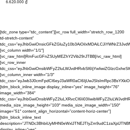
6.620.000
₫
[tdc_zone type=”tdc_content”][vc_row full_width=”stretch_row_1200
td-stretch-content”
tdc_css=”eyJhbGwiOnsicGFkZGluZy10b3AiOiIxMDAiLCJiYWNrZ3J
[vc_column width=”1/1″]
[vc_raw_html]RmFucGFnZSUyMEZhY2Vib29rJTBB[/vc_raw_html]
[vc_row_inner
tdc_css=”eyJhbGwiOnsibWFyZ2luLWJvdHRvbSI6IjYwIiwiZGlzcGxheS
[vc_column_inner width=”1/3″
tdc_css=”eyJwb3J0cmFpdCI6eyJ3aWR0aCI6IjUwJSIsImRpc3BsYXkiO
[tdm_block_inline_image display_inline=”yes” image_height=”76″
image_width=”384″
tdc_css=”eyJhbGwiOnsibWFyZ2luLXRvcCI6Ii03IiwibWFyZ2luLWJvdHR
media_size_image_height=”103″ media_size_image_width=”150″
image=”51″ content_align_horizontal=”content-horiz-center”]
[tdm_block_inline_text
description=”JTNDc3BhbiUyMHN0eWxlJTNEJTIyZm9udC1zaXpl
display_inline=”yes”