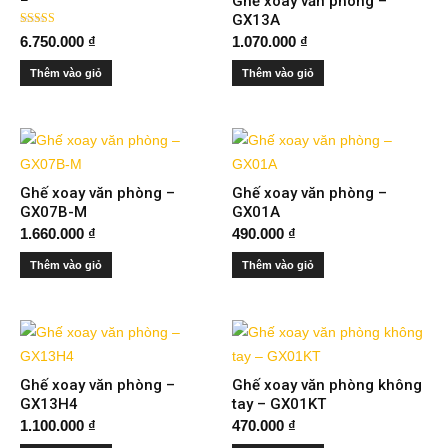
Ghế xoay văn phòng –
GX13A
Được xếp
6.750.000
₫
1.070.000
₫
hạng
4.00
5 sao
Thêm vào giỏ
Thêm vào giỏ
Ghế xoay văn phòng –
Ghế xoay văn phòng –
GX07B-M
GX01A
1.660.000
₫
490.000
₫
Thêm vào giỏ
Thêm vào giỏ
Ghế xoay văn phòng –
Ghế xoay văn phòng không
GX13H4
tay – GX01KT
1.100.000
₫
470.000
₫