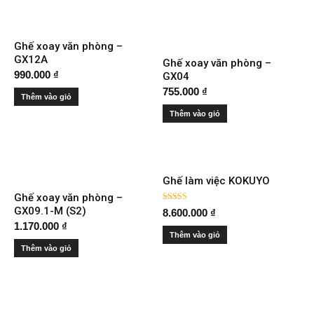
Ghế xoay văn phòng –
GX12A
Ghế xoay văn phòng –
990.000
₫
GX04
755.000
₫
Thêm vào giỏ
Thêm vào giỏ
Ghế làm việc KOKUYO
Ghế xoay văn phòng –
Được xếp
GX09.1-M (S2)
8.600.000
₫
hạng
1.170.000
₫
5.00
5 sao
Thêm vào giỏ
Thêm vào giỏ