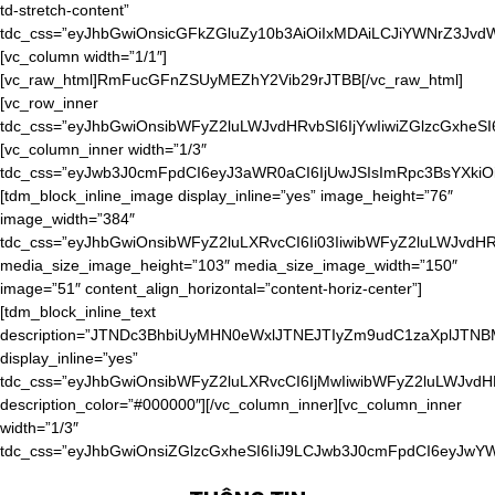
td-stretch-content”
tdc_css=”eyJhbGwiOnsicGFkZGluZy10b3AiOiIxMDAiLCJiYWNrZ3J
[vc_column width=”1/1″]
[vc_raw_html]RmFucGFnZSUyMEZhY2Vib29rJTBB[/vc_raw_html]
[vc_row_inner
tdc_css=”eyJhbGwiOnsibWFyZ2luLWJvdHRvbSI6IjYwIiwiZGlzcGxheS
[vc_column_inner width=”1/3″
tdc_css=”eyJwb3J0cmFpdCI6eyJ3aWR0aCI6IjUwJSIsImRpc3BsYXkiO
[tdm_block_inline_image display_inline=”yes” image_height=”76″
image_width=”384″
tdc_css=”eyJhbGwiOnsibWFyZ2luLXRvcCI6Ii03IiwibWFyZ2luLWJvdHR
media_size_image_height=”103″ media_size_image_width=”150″
image=”51″ content_align_horizontal=”content-horiz-center”]
[tdm_block_inline_text
description=”JTNDc3BhbiUyMHN0eWxlJTNEJTIyZm9udC1zaXpl
display_inline=”yes”
tdc_css=”eyJhbGwiOnsibWFyZ2luLXRvcCI6IjMwIiwibWFyZ2luLWJvd
description_color=”#000000″][/vc_column_inner][vc_column_inner
width=”1/3″
tdc_css=”eyJhbGwiOnsiZGlzcGxheSI6IiJ9LCJwb3J0cmFpdCI6eyJwY