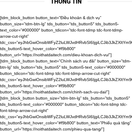
THÔNG TIN
[tdm_block_button button_text=”Điều khoản & dịch vụ” button_size=”tdm-btn-lg” tds_button=”tds_button5″ tds_button5-text_color=”#000000″ button_tdicon=”tdc-font-tdmp tdc-font-tdmp-arrow-cut-right” tdc_css=”eyJhbGwiOnsibWFyZ2luLWJvdHRvbSI6IjgiLCJib3JkZXItYm90dG9tLXdpZHRoIjoiMSIsInBhZGRpbmctYm90dG9tIjoiMTAiLCJib3JkZXItc3R5bGUiOiJkYXNoZWQiLCJib3JkZXItY29sb3IiOiJyZ2JhKDAsMCwwLDAuMDYpIiwiZGlzcGxheSI6IiJ9LCJwaG9uZSI6eyJjb250ZW50LWgtYWxpZ24iOiJjb250ZW50LWhvcml6LWNlbnRlciIsImRpc3BsYXkiOiIifSwicGhvbmVfbWF4X3dpZHRoIjo3Njd9″ tds_button5-text_hover_color=”#f9b800″ button_url=”https://noithatdaitech.com/dieu-khoan-dich-vu/”][tdm_block_button button_text=”Chính sách ưu đãi” button_size=”tdm-btn-lg” tds_button=”tds_button5″ tds_button5-text_color=”#000000″ button_tdicon=”tdc-font-tdmp tdc-font-tdmp-arrow-cut-right” tdc_css=”eyJhbGwiOnsibWFyZ2luLWJvdHRvbSI6IjgiLCJib3JkZXItYm90dG9tLXdpZHRoIjoiMSIsInBhZGRpbmctYm90dG9tIjoiMTAiLCJib3JkZXItc3R5bGUiOiJkYXNoZWQiLCJib3JkZXItY29sb3IiOiJyZ2JhKDAsMCwwLDAuMDYpIiwiZGlzcGxheSI6IiJ9LCJwaG9uZSI6eyJjb250ZW50LWgtYWxpZ24iOiJjb250ZW50LWhvcml6LWNlbnRlciIsImRpc3BsYXkiOiIifSwicGhvbmVfbWF4X3dpZHRoIjo3Njd9″ tds_button5-text_hover_color=”#f9b800″ button_url=”https://noithatdaitech.com/chinh-sach-uu-dai/”][tdm_block_button button_size=”tdm-btn-lg” tds_button=”tds_button5″ tds_button5-text_color=”#000000″ button_tdicon=”tdc-font-tdmp tdc-font-tdmp-arrow-cut-right” tdc_css=”eyJhbGwiOnsibWFyZ2luLWJvdHRvbSI6IjgiLCJib3JkZXItYm90dG9tLXdpZHRoIjoiMSIsInBhZGRpbmctYm90dG9tIjoiMTAiLCJib3JkZXItc3R5bGUiOiJkYXNoZWQiLCJib3JkZXItY29sb3IiOiJyZ2JhKDAsMCwwLDAuMDYpIiwiZGlzcGxheSI6IiJ9LCJwaG9uZSI6eyJjb250ZW50LWgtYWxpZ24iOiJjb250ZW50LWhvcml6LWNlbnRlciIsImRpc3BsYXkiOiIifSwicGhvbmVfbWF4X3dpZHRoIjo3Njd9″ tds_button5-text_hover_color=”#f9b800″ button_text=”Phiếu quà tặng” button_url=”https://noithatdaitech.com/phieu-qua-tang/”][tdm_block_button button_size=”tdm-btn-lg” tds_button=”tds_button5″ tds_button5-text_color=”#000000″ button_tdicon=”tdc-font-tdmp tdc-font-tdmp-arrow-cut-right” tdc_css=”eyJhbGwiOnsibWFyZ2luLWJvdHRvbSI6IjgiLCJib3JkZXItYm90dG9tLXdpZHRoIjoiMSIsInBhZGRpbmctYm90dG9tIjoiMTAiLCJib3JkZXItc3R5bGUiOiJkYXNoZWQiLCJib3JkZXItY29sb3IiOiJyZ2JhKDAsMCwwLDAuMDYpIiwiZGlzcGxheSI6IiJ9LCJwaG9uZSI6eyJjb250ZW50LWgtYWxpZ24iOiJjb250ZW50LWhvcml6LWNlbnRlciIsImRpc3BsYXkiOiIifSwicGhvbmVfbWF4X3dpZHRoIjo3Njd9″ tds_button5-text_hover_color=”#f9b800″ button_text=”Cơ hội hợp tác” button_url=”https://noithatdaitech.com/co-hoi-hop-tac/”][tdm_block_button button_size=”tdm-btn-lg” tds_button=”tds_button5″ tds_button5-text_color=”#000000″ button_tdicon=”tdc-font-tdmp tdc-font-tdmp-arrow-cut-right” tdc_css=”eyJhbGwiOnsibWFyZ2luLWJvdHRvbSI6IjgiLCJib3JkZXItYm90dG9tLXdpZHRoIjoiMSIsInBhZGRpbmctYm90dG9tIjoiMTAiLCJib3JkZXItc3R5bGUiOiJkYXNoZWQiLCJib3JkZXItY29sb3IiOiJyZ2JhKDAsMCwwLDAuMDYpIiwiZGlzcGxheSI6IiJ9LCJwaG9uZSI6eyJjb250ZW50LWgtYWxpZ24iOiJjb250ZW50LWhvcml6LWNlbnRlciIsImRpc3BsYXkiOiIifSwicGhvbmVfbWF4X3dpZHRoIjo3Njd9″ tds_button5-text_hover_color=”#f9b800″ button_text=”Thanh toán đảm bảo” button_url=”https://noithatdaitech.com/thanh-toan-dam-bao/”][tdm_block_button button_size=”tdm-btn-lg” tds_button=”tds_button5″ tds_button5-text_color=”#000000″ button_tdicon=”tdc-font-tdmp tdc-font-tdmp-arrow-cut-right” tdc_css=”eyJhbGwiOnsibWFyZ2luLWJvdHRvbSI6IjgiLCJib3JkZXItYm90dG9tLXdpZHRoIjoiMSIsInBhZGRpbmctYm90dG9tIjoiMTAiLCJib3JkZXItc3R5bGUiOiJkYXNoZWQiLCJib3JkZXItY29sb3IiOiJyZ2JhKDAsMCwwLDAuMDYpIiwiZGlzcGxheSI6IiJ9LCJwaG9uZSI6eyJjb250ZW50LWgtYWxpZ24iOiJjb250ZW50LWhvcml6LWNlbnRlciIsImRpc3BsYXkiOiIifSwicGhvbmVfbWF4X3dpZHRoIjo3Njd9″ tds_button5-text_hover_color=”#f9b800″ button_text=”Thời gian và chi phí giao hàng” button_url=”https://noithatdaitech.com/thoi-gian-va-chi-phi-giao-hang/”][tdm_block_button button_size=”tdm-btn-lg” tds_button=”tds_button5″ tds_button5-text_color=”#000000″ button_tdicon=”tdc-font-tdmp tdc-font-tdmp-arrow-cut-right” tdc_css=”eyJhbGwiOnsibWFyZ2luLWJvdHRvbSI6IjgiLCJib3JkZXItYm90dG9tLXdpZHRoIjoiMSIsInBhZGRpbmctYm90dG9tIjoiMTAiLCJib3JkZXItc3R5bGUiOiJkYXNoZWQiLCJib3JkZXItY29sb3IiOiJyZ2JhKDAsMCwwLDAuMDYpIiwiZGlzcGxheSI6IiJ9LCJwaG9uZSI6eyJjb250ZW50LWgtYWxpZ24iOiJjb250ZW50LWhvcml6LWNlbnRlciIsImRpc3BsYXkiOiIifSwicGhvbmVfbWF4X3dpZHRoIjo3Njd9″ tds_button5-text_hover_color=”#f9b800″ button_text=”Hoàn trả & đổi trả” button_url=”https://noithatdaitech.com/hoan-tra-doi-tra/”][tdm_block_button button_size=”tdm-btn-lg” tds_button=”tds_button5″ tds_button5-text_color=”#000000″ button_tdicon=”tdc-font-tdmp tdc-font-tdmp-arrow-cut-right” tdc_css=”eyJhbGwiOnsibWFyZ2luLWJvdHRvbSI6IjgiLCJwYWRkaW5nLWJvdHRvbSI6IjEwIiwiZGlzcGxheSI6IiJ9LCJwaG9uZSI6eyJjb250ZW50LWgtYWxpZ24iOiJjb250ZW50LWhvcml6LWNlbnRlciIsImRpc3BsYXkiOiIifSwicGhvbmVfbWF4X3dpZHRoIjo3Njd9″ tds_button5-text_hover_color=”#f9b800″ button_text=”Chính sách bảo mật” button_url=”https://noithatdaitech.com/chinh-sach-bao-mat/”][/vc_column_inner][vc_column_inner width=”1/3″ tdc_css=”eyJwb3J0cmFpdCI6eyJwYWRkaW5nLXRvcCI6IjQwIiwid2lkdGgiOiIxMDAlIiwiZGlzcGxheSI6IiJ9LCJwb3J0cmFpdF9tYXhfd2lkdGgiOjEwMTgsInBvcnRyYWl0X21pbl93aWR0aCI6NzY4fQ==”][tdm_block_column_title title_text=”RyVFMSVCQiU4Q0klMjBOR0FZJTIwQ0hPJTIwQ0glQzMlOUFORyUyMFQlQzMlOTRJJTIwMjQlMkY3″ title_tag=”h4″ title_size=”tdm-title-sm” content_align_horizontal=”content-horiz-center” tdc_css=”eyJhbGwiOnsibWFyZ2luLXRvcCI6Ii0xMCIsIm1hcmdpbi1ib3R0b20iOiItMTAiLCJ6LWluZGV4IjoiMiIsImRpc3BsYXkiOiIifSwicG9ydHJhaXQiOnsiY29udGVudC1oLWFsaWduIjoiY29udGVudC1ob3Jpei1jZW50ZXIiLCJkaXNwbGF5IjoiIn0sInBvcnRyYWl0X21heF93aWR0aCI6MTAxOCwicG9ydHJhaXRfbWluX3dpZHRoIjo3NjgsInBob25lIjp7Im1hcmdpbi10b3AiOiIxMCIsImNvbnRlbnQtaC1hbGlnbiI6ImNvbnRlbnQtaG9yaXotcmlnaHQiLCJkaXNwbGF5IjoiIn0sInBob25lX21heF93aWR0aCI6NzY3fQ==”][tdm_block_column_title title_text=”JTNDYSUyMGhyZWYlM0QlMjJ0ZWwlM0EwOTgxNTUxODU1JTIyJTNFJTNDc3BhbiUyMHN0eWxlJTNEJTIyZm9udC1zaXplJTNBMzRweCUzQiUyMGZvbnQtd2VpZ2h0JTNBJTIwNjAwJTNCJTIyJTNFKCUyQjg0KSUyMDk4JTIwMTU1MSUyMDg1NSUzQyUyRnNwYW4lM0UlM0MlMkZhJTNF” title_tag=”h4″ title_size=”tdm-title-md” content_align_horizontal=”content-horiz-center” tdc_css=”eyJhbGwiOnsiei1pbmRleCI6IjIiLCJkaXNwbGF5IjoiIn0sImxhbmRzY2FwZSI6eyJtYXJnaW4tbGVmdCI6Ii00MCIsIndpZHRoIjoiYXV0byIsImNvbnRlbnQtaC1hbGlnbiI6ImNvbnRlbnQtaG9yaXotcmlnaHQiLCJkaXNwbGF5IjoiYmxvY2sifSwibGFuZHNjYXBlX21heF93aWR0aCI6MTE0MCwibGFuZHNjYXBlX21pbl93aWR0aCI6MTAxOSwicG9ydHJhaXQiOnsiY29udGVudC1oLWFsaWduIjoiY29udGVudC1ob3Jpei1jZW50ZXIiLCJkaXNwbGF5IjoiIn0sInBvcnRyYWl0X21heF93aWR0aCI6MTAxOCwicG9ydHJhaXRfbWluX3dpZHRoIjo3Njh9″][vc_raw_html]JTNDaWZyYW1lJTIwc3JjJTNEJTIyaHR0cHMlM0ElMkYlMkZ3d3cuZmFjZWJvb2suY29tJTJGcGx1Z2lucyUyRnBhZ2UucGhwJTNGaHJlZiUzRGh0dHBzJTI1M0ElMjUyRiUyNTJGd3d3LmZhY2Vib29rLmNvbSUyNTJGbm9pdGhhdGRhaXRlY2gudm4lMjZ0YWJzJTNEbWVzc2FnZXMlMjZ3aWR0aCUzRDM0MCUyNmhlaWdodCUzRDQwMCUyNnNtYWxsX2hlYWRlciUzRGZhbHNlJTI2YWRhcHRfY29udGFpbmVyX3dpZHRoJTNEdHJ1ZSUyNmhpZGVfY292ZXIlM0RmYWxzZSUyNnNob3dfZmFjZXBpbGUlM0R0cnVlJTI2YXBwSWQlMjIlMjB3aWR0aCUzRCUyMjM0MCUyMiUyMGhlaWdodCUzRCUyMjQwMCUyMiUyMHN0eWxlJTNEJTIyYm9yZGVyJTNBbm9uZSUzQm92ZXJmbG93JTNBaGlkZGVuJTIyJTIwc2Nyb2xsaW5nJTNEJTIybm8lMjIlMjBmcmFtZWJvcmRlciUzRCUyMjAlMjIlMjBhbGxvd1RyYW5zcGFyZW5jeSUzRCUyMnRydWUlMjIlMjBhbGxvdyUzRCUyMmVuY3J5cHRlZC1tZWRpYSUyMiUzRSUzQyUyRmlmcmFtZSUzRQ==[/vc_raw_html][/vc_column_inner][/vc_row_inner][vc_row_inner tdc_css=”eyJhbGwiOnsibWFyZ2luLXRvcCI6IjIwIiwibWFyZ2luLWJvdHRvbSI6IjIwIiwicGFkZGluZy10b3AiOiIyMCIsInBhZGRpbmctYm90dG9tIjoiMjAiLCJiYWNrZ3JvdW5kLWltYWdlIjoidXJsKFwiaHR0cHM6Ly9ub2l0aGF0ZGFpdGVjaC5jb20vd3AtY29udGVudC91cGxvYWRzLzIwMTkvMDMveHh4X2RvdHNfeHh4LnBuZ1wiKSIsImJhY2tncm91bmQtc3R5bGUiOiJyZXBlYXQiLCJvcGFjaXR5IjoiMC4xIiwiei1pbmRleCI6IjIiLCJjb250ZW50LWgtYWxpZ24iOiJjb250ZW50LWhvcml6LWNlbnRlciIsImRpc3BsYXkiOiIifX0=”][vc_column_inner][tdm_block_icon_box tdicon_id=”tdc-font-tdmp tdc-font-tdmp-old-phone” icon_padding=”1″ title_tag=”h4″ title_size=”tdm-title-xxsm” description=”JTNDYSUyMGhyZWYlM0QlMjJ0ZWwlM0EwOTgxNTUxODU1JTIyJTNFJTNDc3BhbiUyMHN0eWxlJTNEJTIyY29sb3IlM0ElMjAlMjMwMDAlM0IlMjIlM0UoJTJCODQpJTIwOTglMjAxNTUxJTIwODU1JTNDJTJGc3BhbiUzRSUzQyUyRmElM0U=” button_size=”tdm-btn-md” button_tdicon=”tdc-font-fa tdc-font-fa-long-arrow-right” tds_button=”tds_button3″ content_align_horizontal=”content-horiz-left” tds_icon_box=”tds_icon_box2″ tds_icon_box2-title_top_space=”-3″ title_text=”SG90bGluZSUzQQ==” tdc_css=”eyJhbGwiOnsibWFyZ2luLXJpZ2h0IjoiNTAiLCJtYXJnaW4tYm90dG9tIjoiMCIsIm1hcmdpbi1sZWZ0IjoiNTAiLCJ3aWR0aCI6IjIyMCIsImRpc3BsYXkiOiJpbmxpbmUtYmxvY2sifSwibGFuZHNjYXBlIjp7Im1hcmdpbi1yaWdodCI6IjIwIiwibWFyZ2luLWxlZnQiOiIyMCIsImRpc3BsYXkiOiJpbmxpbmUtYmxvY2sifSwibGFuZHNjYXBlX21heF93aWR0aCI6MTE0MCwibGFuZHNjYXBlX21pbl93aWR0aCI6MTAxOSwicG9ydHJhaXQiOnsibWFyZ2luLWJvdHRvbSI6IjIwIiwibWFyZ2luLWxlZnQiOiIwIiwiZGlzcGxheSI6IiJ9LCJwb3J0cmFpdF9tYXhfd2lkdGgiOjEwMTgsInBvcnRyYWl0X21pbl93aWR0aCI6NzY4LCJwaG9uZSI6eyJtYXJnaW4tcmlnaHQiOiIwIiwibWFyZ2luLWJvdHRvbSI6IjIwIiwibWFyZ2luLWxlZnQiOiIwIiwiZGlzcGxheSI6IiJ9LCJwaG9uZV9tYXhfd2lkdGgiOjc2N30=” tds_icon_box2-description_bottom_space=”0″ tds_icon_box2-title_bottom_space=”-24″ tds_icon1-color=”eyJ0eXBlIjoiZ3JhZGllbnQiLCJjb2xvcjEiOiIjZjliODAwIiwiY29sb3IyIjoiI2ZjZDIwMCIsIm1peGVkQ29sb3JzIjpbXSwiZGVncmVlIjoiOTAiLCJjc3MiOiJiYWNrZ3JvdW5kOiAtd2Via2l0LWxpbmVhci1ncmFkaWVudCg5MGRlZywjZmNkMjAwLCNmOWI4MDApO2JhY2tncm91bmQ6IGxpbmVhci1ncmFkaWVudCg5MGRlZywjZmNkMjAwLCNmOWI4MDApOyIsImNzc1BhcmFtcyI6IjkwZGVnLCNmY2QyMDAsI2Y5YjgwMCJ9″ tds_title1-title_color=”#606060″ tds_icon_box2-icon_box_description_color=”#000000″][tdm_block_icon_box tdicon_id=”tdc-font-tdmp tdc-font-tdmp-24h” icon_padding=”1″ title_tag=”h4″ title_size=”tdm-title-xxsm” description=”VDIlMjAtJTIwVDclM0ElMjAwOCUzQTAwJTIwLSUyMDE3JTNBMDA=” button_size=”tdm-btn-md” button_tdicon=”tdc-font-fa tdc-font-fa-long-arrow-right” tds_button=”tds_button3″ content_align_horizontal=”content-horiz-left” tds_icon_box=”tds_icon_box2″ tds_icon_box2-title_top_space=”-3″ title_text=”R2klRTElQkIlOUQlMjBsJUMzJUEwbSUyMHZpJUUxJUJCJTg3YyUzQQ==” tdc_css=”eyJhbGwiOnsibWFyZ2luLXJpZ2h0IjoiNTAiLCJtYXJnaW4tYm90dG9tIjoiMCIsIm1hcmdpbi1sZWZ0IjoiNTAiLCJ3aWR0aCI6IjIzMCIsImRpc3BsYXkiOiJpbmxpbmUtYmxvY2sifSwibGFuZHNjYXBlIjp7Im1hcmdpbi1yaWdodCI6IjIwIiwibWFyZ2l