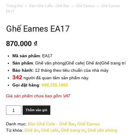
Trang chủ
Bàn Ghế Cafe - Ghế Bar
Ghế Eames
Ghế Eames
EA17
Ghế Eames EA17
870.000
₫
Mã sản phẩm
: EA17
Sản phẩm
: Ghế văn phòng|Ghế cafe| Ghế ăn|Ghế trang trí
Bảo hành:
12 tháng theo tiêu chuẩn của nhà máy
342
người đã quan tâm sản phẩm này.
Gọi đặt hàng
:
098.155.1855
Giá sản phẩm chưa bao gồm VAT
Số
Thêm vào giỏ
lượng
Danh mục:
Bàn Ghế Cafe - Ghế Bar
,
Ghế Eames
Từ khóa:
Ghế ăn
,
Ghế cafe
,
Ghế trang trí
,
Ghế văn phòng