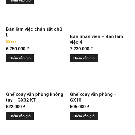
Thêm vào giỏ
Bàn làm việc chân sắt chữ
L
Bàn nhân viên – Bàn làm
việc 4
Được xếp
6.750.000
₫
7.230.000
₫
hạng
4.00
5 sao
Thêm vào giỏ
Thêm vào giỏ
Ghế xoay văn phòng không
Ghế xoay văn phòng –
tay – GX02 KT
GX10
522.000
₫
505.000
₫
Thêm vào giỏ
Thêm vào giỏ