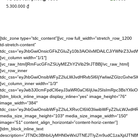
5.300.000
₫
[tdc_zone type=”tdc_content”][vc_row full_width=”stretch_row_1200
td-stretch-content”
tdc_css=”eyJhbGwiOnsicGFkZGluZy10b3AiOiIxMDAiLCJiYWNrZ3J
[vc_column width=”1/1″]
[vc_raw_html]RmFucGFnZSUyMEZhY2Vib29rJTBB[/vc_raw_html]
[vc_row_inner
tdc_css=”eyJhbGwiOnsibWFyZ2luLWJvdHRvbSI6IjYwIiwiZGlzcGxheS
[vc_column_inner width=”1/3″
tdc_css=”eyJwb3J0cmFpdCI6eyJ3aWR0aCI6IjUwJSIsImRpc3BsYXkiO
[tdm_block_inline_image display_inline=”yes” image_height=”76″
image_width=”384″
tdc_css=”eyJhbGwiOnsibWFyZ2luLXRvcCI6Ii03IiwibWFyZ2luLWJvdHR
media_size_image_height=”103″ media_size_image_width=”150″
image=”51″ content_align_horizontal=”content-horiz-center”]
[tdm_block_inline_text
description=”JTNDc3BhbiUyMHN0eWxlJTNEJTIyZm9udC1zaXpl