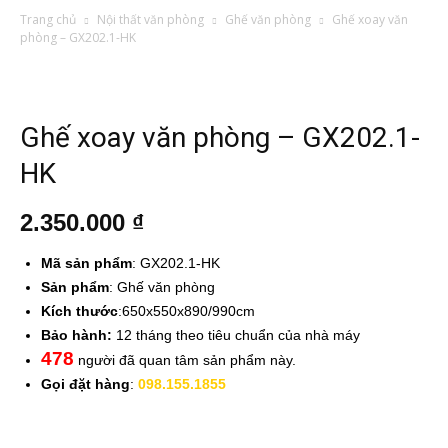
Trang chủ
Nội thất văn phòng
Ghế văn phòng
Ghế xoay văn
phòng – GX202.1-HK
Ghế xoay văn phòng – GX202.1-
HK
2.350.000
₫
Mã sản phẩm
: GX202.1-HK
Sản phẩm
: Ghế văn phòng
Kích thước
:650x550x890/990cm
Bảo hành:
12 tháng theo tiêu chuẩn của nhà máy
478
người đã quan tâm sản phẩm này.
Gọi đặt hàng
:
098.155.1855