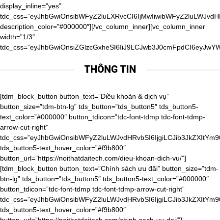
display_inline=”yes”
tdc_css=”eyJhbGwiOnsibWFyZ2luLXRvcCI6IjMwIiwibWFyZ2luLWJvd
description_color=”#000000″][/vc_column_inner][vc_column_inner
width=”1/3″
tdc_css=”eyJhbGwiOnsiZGlzcGxheSI6IiJ9LCJwb3J0cmFpdCI6eyJwY
THÔNG TIN
[tdm_block_button button_text=”Điều khoản & dịch vụ” button_size=”tdm-btn-lg” tds_button=”tds_button5″ tds_button5-text_color=”#000000″ button_tdicon=”tdc-font-tdmp tdc-font-tdmp-arrow-cut-right” tdc_css=”eyJhbGwiOnsibWFyZ2luLWJvdHRvbSI6IjgiLCJib3JkZXItYm90dG9tLXdpZHRoIjoiMSIsInBhZGRpbmctYm90dG9tIjoiMTAiLCJib3JkZXItc3R5bGUiOiJkYXNoZWQiLCJib3JkZXItY29sb3IiOiJyZ2JhKDAsMCwwLDAuMDYpIiwiZGlzcGxheSI6IiJ9LCJwaG9uZSI6eyJjb250ZW50LWgtYWxpZ24iOiJjb250ZW50LWhvcml6LWNlbnRlciIsImRpc3BsYXkiOiIifSwicGhvbmVfbWF4X3dpZHRoIjo3Njd9″ tds_button5-text_hover_color=”#f9b800″ button_url=”https://noithatdaitech.com/dieu-khoan-dich-vu/”][tdm_block_button button_text=”Chính sách ưu đãi” button_size=”tdm-btn-lg” tds_button=”tds_button5″ tds_button5-text_color=”#000000″ button_tdicon=”tdc-font-tdmp tdc-font-tdmp-arrow-cut-right” tdc_css=”eyJhbGwiOnsibWFyZ2luLWJvdHRvbSI6IjgiLCJib3JkZXItYm90dG9tLXdpZHRoIjoiMSIsInBhZGRpbmctYm90dG9tIjoiMTAiLCJib3JkZXItc3R5bGUiOiJkYXNoZWQiLCJib3JkZXItY29sb3IiOiJyZ2JhKDAsMCwwLDAuMDYpIiwiZGlzcGxheSI6IiJ9LCJwaG9uZSI6eyJjb250ZW50LWgtYWxpZ24iOiJjb250ZW50LWhvcml6LWNlbnRlciIsImRpc3BsYXkiOiIifSwicGhvbmVfbWF4X3dpZHRoIjo3Njd9″ tds_button5-text_hover_color=”#f9b800″ button_url=”https://noithatdaitech.com/chinh-sach-uu-dai/”][tdm_block_button button_size=”tdm-btn-lg” tds_button=”tds_button5″ tds_button5-text_color=”#000000″ button_tdicon=”tdc-font-tdmp tdc-font-tdmp-arrow-cut-right” tdc_css=”eyJhbGwiOnsibWFyZ2luLWJvdHRvbSI6IjgiLCJib3JkZXItYm90dG9tLXdpZHRoIjoiMSIsInBhZGRpbmctYm90dG9tIjoiMTAiLCJib3JkZXItc3R5bGUiOiJkYXNoZWQiLCJib3JkZXItY29sb3IiOiJyZ2JhKDAsMCwwLDAuMDYpIiwiZGlzcGxheSI6IiJ9LCJwaG9uZSI6eyJjb250ZW50LWgtYWxpZ24iOiJjb250ZW50LWhvcml6LWNlbnRlciIsImRpc3BsYXkiOiIifSwicGhvbmVfbWF4X3dpZHRoIjo3Njd9″ tds_button5-text_hover_color=”#f9b800″ button_text=”Phiếu quà tặng” button_url=”https://noithatdaitech.com/phieu-qua-tang/”][tdm_block_button button_size=”tdm-btn-lg” tds_button=”tds_button5″ tds_button5-text_color=”#000000″ button_tdicon=”tdc-font-tdmp tdc-font-tdmp-arrow-cut-right” tdc_css=”eyJhbGwiOnsibWFyZ2luLWJvdHRvbSI6IjgiLCJib3JkZXItYm90dG9tLXdpZHRoIjoiMSIsInBhZGRpbmctYm90dG9tIjoiMTAiLCJib3JkZXItc3R5bGUiOiJkYXNoZWQiLCJib3JkZXItY29sb3IiOiJyZ2JhKDAsMCwwLDAuMDYpIiwiZGlzcGxheSI6IiJ9LCJwaG9uZSI6eyJjb250ZW50LWgtYWxpZ24iOiJjb250ZW50LWhvcml6LWNlbnRlciIsImRpc3BsYXkiOiIifSwicGhvbmVfbWF4X3dpZHRoIjo3Njd9″ tds_button5-text_hover_color=”#f9b800″ button_text=”Cơ hội hợp tác” button_url=”https://noithatdaitech.com/co-hoi-hop-tac/”][tdm_block_button button_size=”tdm-btn-lg” tds_button=”tds_button5″ tds_button5-text_color=”#000000″ button_tdicon=”tdc-font-tdmp tdc-font-tdmp-arrow-cut-right” tdc_css=”eyJhbGwiOnsibWFyZ2luLWJvdHRvbSI6IjgiLCJib3JkZXItYm90dG9tLXdpZHRoIjoiMSIsInBhZGRpbmctYm90dG9tIjoiMTAiLCJib3JkZXItc3R5bGUiOiJkYXNoZWQiLCJib3JkZXItY29sb3IiOiJyZ2JhKDAsMCwwLDAuMDYpIiwiZGlzcGxheSI6IiJ9LCJwaG9uZSI6eyJjb250ZW50LWgtYWxpZ24iOiJjb250ZW50LWhvcml6LWNlbnRlciIsImRpc3BsYXkiOiIifSwicGhvbmVfbWF4X3dpZHRoIjo3Njd9″ tds_button5-text_hover_color=”#f9b800″ button_text=”Thanh toán đảm bảo” button_url=”https://noithatdaitech.com/thanh-toan-dam-bao/”][tdm_block_button button_size=”tdm-btn-lg” tds_button=”tds_button5″ tds_button5-text_color=”#000000″ button_tdicon=”tdc-font-tdmp tdc-font-tdmp-arrow-cut-right” tdc_css=”eyJhbGwiOnsibWFyZ2luLWJvdHRvbSI6IjgiLCJib3JkZXItYm90dG9tLXdpZHRoIjoiMSIsInBhZGRpbmctYm90dG9tIjoiMTAiLCJib3JkZXItc3R5bGUiOiJkYXNoZWQiLCJib3JkZXItY29sb3IiOiJyZ2JhKDAsMCwwLDAuMDYpIiwiZGlzcGxheSI6IiJ9LCJwaG9uZSI6eyJjb250ZW50LWgtYWxpZ24iOiJjb250ZW50LWhvcml6LWNlbnRlciIsImRpc3BsYXkiOiIifSwicGhvbmVfbWF4X3dpZHRoIjo3Njd9″ tds_button5-text_hover_color=”#f9b800″ button_text=”Thời gian và chi phí giao hàng” button_url=”https://noithatdaitech.com/thoi-gian-va-chi-phi-giao-hang/”][tdm_block_button button_size=”tdm-btn-lg” tds_button=”tds_button5″ tds_button5-text_color=”#000000″ button_tdicon=”tdc-font-tdmp tdc-font-tdmp-arrow-cut-right” tdc_css=”eyJhbGwiOnsibWFyZ2luLWJvdHRvbSI6IjgiLCJib3JkZXItYm90dG9tLXdpZHRoIjoiMSIsInBhZGRpbmctYm90dG9tIjoiMTAiLCJib3JkZXItc3R5bGUiOiJkYXNoZWQiLCJib3JkZXItY29sb3IiOiJyZ2JhKDAsMCwwLDAuMDYpIiwiZGlzcGxheSI6IiJ9LCJwaG9uZSI6eyJjb250ZW50LWgtYWxpZ24iOiJjb250ZW50LWhvcml6LWNlbnRlciIsImRpc3BsYXkiOiIifSwicGhvbmVfbWF4X3dpZHRoIjo3Njd9″ tds_button5-text_hover_color=”#f9b800″ button_text=”Hoàn trả & đổi trả” button_url=”https://noithatdaitech.com/hoan-tra-doi-tra/”][tdm_block_button button_size=”tdm-btn-lg” tds_button=”tds_button5″ tds_button5-text_color=”#000000″ button_tdicon=”tdc-font-tdmp tdc-font-tdmp-arrow-cut-right” tdc_css=”eyJhbGwiOnsibWFyZ2luLWJvdHRvbSI6IjgiLCJwYWRkaW5nLWJvdHRvbSI6IjEwIiwiZGlzcGxheSI6IiJ9LCJwaG9uZSI6eyJjb250ZW50LWgtYWxpZ24iOiJjb250ZW50LWhvcml6LWNlbnRlciIsImRpc3BsYXkiOiIifSwicGhvbmVfbWF4X3dpZHRoIjo3Njd9″ tds_button5-text_hover_color=”#f9b800″ button_text=”Chính sách bảo mật” button_url=”https://noithatdaitech.com/chinh-sach-bao-mat/”][/vc_column_inner][vc_column_inner width=”1/3″ tdc_css=”eyJwb3J0cmFpdCI6eyJwYWRkaW5nLXRvcCI6IjQwIiwid2lkdGgiOiIxMDAlIiwiZGlzcGxheSI6IiJ9LCJwb3J0cmFpdF9tYXhfd2lkdGgiOjEwMTgsInBvcnRyYWl0X21pbl93aWR0aCI6NzY4fQ==”][tdm_block_column_title title_text=”RyVFMSVCQiU4Q0klMjBOR0FZJTIwQ0hPJTIwQ0glQzMlOUFORyUyMFQlQzMlOTRJJTIwMjQlMkY3″ title_tag=”h4″ title_size=”tdm-title-sm” content_align_horizontal=”content-horiz-center” tdc_css=”eyJhbGwiOnsibWFyZ2luLXRvcCI6Ii0xMCIsIm1hcmdpbi1ib3R0b20iOiItMTAiLCJ6LWluZGV4IjoiMiIsImRpc3BsYXkiOiIifSwicG9ydHJhaXQiOnsiY29udGVudC1oLWFsaWduIjoiY29udGVudC1ob3Jpei1jZW50ZXIiLCJkaXNwbGF5IjoiIn0sInBvcnRyYWl0X21heF93aWR0aCI6MTAxOCwicG9ydHJhaXRfbWluX3dpZHRoIjo3NjgsInBob25lIjp7Im1hcmdpbi10b3AiOiIxMCIsImNvbnRlbnQtaC1hbGlnbiI6ImNvbnRlbnQtaG9yaXotcmlnaHQiLCJkaXNwbGF5IjoiIn0sInBob25lX21heF93aWR0aCI6NzY3fQ==”][tdm_block_column_title title_text=”JTNDYSUyMGhyZWYlM0QlMjJ0ZWwlM0EwOTgxNTUxODU1JTIyJTNFJTNDc3BhbiUyMHN0eWxlJTNEJTIyZm9udC1zaXplJTNBMzRweCUzQiUyMGZvbnQtd2VpZ2h0JTNBJTIwNjAwJTNCJTIyJTNFKCUyQjg0KSUyMDk4JTIwMTU1MSUyMDg1NSUzQyUyRnNwYW4lM0UlM0MlMkZhJTNF” title_tag=”h4″ title_size=”tdm-title-md” content_align_horizontal=”content-horiz-center” tdc_css=”eyJhbGwiOnsiei1pbmRleCI6IjIiLCJkaXNwbGF5IjoiIn0sImxhbmRzY2FwZSI6eyJtYXJnaW4tbGVmdCI6Ii00MCIsIndpZHRoIjoiYXV0byIsImNvbnRlbnQtaC1hbGlnbiI6ImNvbnRlbnQtaG9yaXotcmlnaHQiLCJkaXNwbGF5IjoiYmxvY2sifSwibGFuZHNjYXBlX21heF93aWR0aCI6MTE0MCwibGFuZHNjYXBlX21pbl93aWR0aCI6MTAxOSwicG9ydHJhaXQiOnsiY29udGVudC1oLWFsaWduIjoiY29udGVudC1ob3Jpei1jZW50ZXIiLCJkaXNwbGF5IjoiIn0sInBvcnRyYWl0X21heF93aWR0aCI6MTAxOCwicG9ydHJhaXRfbWluX3dpZHRoIjo3Njh9″][vc_raw_html]JTNDaWZyYW1lJTIwc3JjJTNEJTIyaHR0cHMlM0ElMkYlMkZ3d3cuZmFjZWJvb2suY29tJTJGcGx1Z2lucyUyRnBhZ2UucGhwJTNGaHJlZiUzRGh0dHBzJTI1M0ElMjUyRiUyNTJGd3d3LmZhY2Vib29rLmNvbSUyNTJGbm9pdGhhdGRhaXRlY2gudm4lMjZ0YWJzJTNEbWVzc2FnZXMlMjZ3aWR0aCUzRDM0MCUyNmhlaWdodCUzRDQwMCUyNnNtYWxsX2hlYWRlciUzRGZhbHNlJTI2YWRhcHRfY29udGFpbmVyX3dpZHRoJTNEdHJ1ZSUyNmhpZGVfY292ZXIlM0RmYWxzZSUyNnNob3dfZmFjZXBpbGUlM0R0cnVlJTI2YXBwSWQlMjIlMjB3aWR0aCUzRCUyMjM0MCUyMiUyMGhlaWdodCUzRCUyMjQwMCUyMiUyMHN0eWxlJTNEJTIyYm9yZGVyJTNBbm9uZSUzQm92ZXJmbG93JTNBaGlkZGVuJTIyJTIwc2Nyb2xsaW5nJTNEJTIybm8lMjIlMjBmcmFtZWJvcmRlciUzRCUyMjAlMjIlMjBhbGxvd1RyYW5zcGFyZW5jeSUzRCUyMnRydWUlMjIlMjBhbGxvdyUzRCUyMmVuY3J5cHRlZC1tZWRpYSUyMiUzRSUzQyUyRmlmcmFtZSUzRQ==[/vc_raw_html][/vc_column_inner][/vc_row_inner][vc_row_inner tdc_css=”eyJhbGwiOnsibWFyZ2luLXRvcCI6IjIwIiwibWFyZ2luLWJvdHRvbSI6IjIwIiwicGFkZGluZy10b3AiOiIyMCIsInBhZGRpbmctYm90dG9tIjoiMjAiLCJiYWNrZ3JvdW5kLWltYWdlIjoidXJsKFwiaHR0cHM6Ly9ub2l0aGF0ZGFpdGVjaC5jb20vd3AtY29udGVudC91cGxvYWRzLzIwMTkvMDMveHh4X2RvdHNfeHh4LnBuZ1wiKSIsImJhY2tncm91bmQtc3R5bGUiOiJyZXBlYXQiLCJvcGFjaXR5IjoiMC4xIiwiei1pbmRleCI6IjIiLCJjb250ZW50LWgtYWxpZ24iOiJjb250ZW50LWhvcml6LWNlbnRlciIsImRpc3BsYXkiOiIifX0=”][vc_column_inner][tdm_block_icon_box tdicon_id=”tdc-font-tdmp tdc-font-tdmp-old-phone” icon_padding=”1″ title_tag=”h4″ title_size=”tdm-title-xxsm” description=”JTNDYSUyMGhyZWYlM0QlMjJ0ZWwlM0EwOTgxNTUxODU1JTIyJTNFJTNDc3BhbiUyMHN0eWxlJTNEJTIyY29sb3IlM0ElMjAlMjMwMDAlM0IlMjIlM0UoJTJCODQpJTIwOTglMjAxNTUxJTIwODU1JTNDJTJGc3BhbiUzRSUzQyUyRmElM0U=” button_size=”tdm-btn-md” button_tdicon=”tdc-font-fa tdc-font-fa-long-arrow-right” tds_button=”tds_button3″ content_align_horizontal=”content-horiz-left” tds_icon_box=”tds_icon_box2″ tds_icon_box2-title_top_space=”-3″ title_text=”SG90bGluZSUzQQ==” tdc_css=”eyJhbGwiOnsibWFyZ2luLXJpZ2h0IjoiNTAiLCJtYXJnaW4tYm90dG9tIjoiMCIsIm1hcmdpbi1sZWZ0IjoiNTAiLCJ3aWR0aCI6IjIyMCIsImRpc3BsYXkiOiJpbmxpbmUtYmxvY2sifSwibGFuZHNjYXBlIjp7Im1hcmdpbi1yaWdodCI6IjIwIiwibWFyZ2luLWxlZnQiOiIyMCIsImRpc3BsYXkiOiJpbmxpbmUtYmxvY2sifSwibGFuZHNjYXBlX21heF93aWR0aCI6MTE0MCwibGFuZHNjYXBlX21pbl93aWR0aCI6MTAxOSwicG9ydHJhaXQiOnsibWFyZ2luLWJvdHRvbSI6IjIwIiwibWFyZ2luLWxlZnQiOiIwIiwiZGlzcGxheSI6IiJ9LCJwb3J0cmFpdF9tYXhfd2lkdGgiOjEwMTgsInBvcnRyYWl0X21pbl93aWR0aCI6NzY4LCJwaG9uZSI6eyJtYXJnaW4tcmlnaHQiOiIwIiwibWFyZ2luLWJvdHRvbSI6IjIwIiwibWFyZ2luLWxlZnQiOiIwIiwiZGlzcGxheSI6IiJ9LCJwaG9uZV9tYXhfd2lkdGgiOjc2N30=” tds_icon_box2-description_bottom_space=”0″ tds_icon_box2-title_bottom_space=”-24″ tds_icon1-color=”eyJ0eXBlIjoiZ3JhZGllbnQiLCJjb2xvcjEiOiIjZjliODAwIiwiY29sb3IyIjoiI2ZjZDIwMCIsIm1peGVkQ29sb3JzIjpbXSwiZGVncmVlIjoiOTAiLCJjc3MiOiJiYWNrZ3JvdW5kOiAtd2Via2l0LWxpbmVhci1ncmFkaWVudCg5MGRlZywjZmNkMjAwLCNmOWI4MDApO2JhY2tncm91bmQ6IGxpbmVhci1ncmFkaWVudCg5MGRlZywjZmNkMjAwLCNmOWI4MDApOyIsImNzc1BhcmFtcyI6IjkwZGVnLCNmY2QyMDAsI2Y5YjgwMCJ9″ tds_title1-title_color=”#606060″ tds_icon_box2-icon_box_description_color=”#000000″][tdm_block_icon_box tdicon_id=”tdc-font-tdmp tdc-font-tdmp-24h” icon_padding=”1″ title_tag=”h4″ title_size=”tdm-title-xxsm” description=”VDIlMjAtJTIwVDclM0ElMjAwOCUzQTAwJTIwLSUyMDE3JTNBMDA=” button_size=”tdm-btn-md” button_tdicon=”tdc-font-fa tdc-font-fa-long-arrow-right” tds_button=”tds_button3″ content_align_horizontal=”content-horiz-left” tds_icon_box=”tds_icon_box2″ tds_icon_box2-title_top_space=”-3″ title_text=”R2klRTElQkIlOUQlMjBsJUMzJUEwbSUyMHZpJUUxJUJCJTg3YyUzQQ==” tdc_css=”eyJhbGwiOnsibWFyZ2luLXJpZ2h0IjoiNTAiLCJtYXJnaW4tYm90dG9tIjoiMCIsIm1hcmdpbi1sZWZ0IjoiNTAiLCJ3aWR0aCI6IjIzMCIsImRpc3BsYXkiOiJpbmxpbmUtYmxvY2sifSwibGFuZHNjYXBlIjp7Im1hcmdpbi1yaWdodCI6IjIwIiwibWFyZ2l