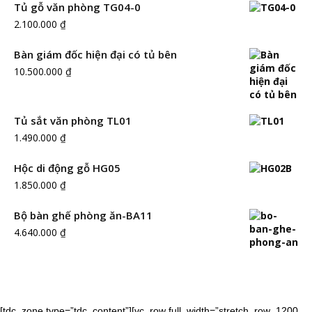
Tủ gỗ văn phòng TG04-0
2.100.000
₫
Bàn giám đốc hiện đại có tủ bên
10.500.000
₫
Tủ sắt văn phòng TL01
1.490.000
₫
Hộc di động gỗ HG05
1.850.000
₫
Bộ bàn ghế phòng ăn-BA11
4.640.000
₫
[tdc_zone type=”tdc_content”][vc_row full_width=”stretch_row_1200