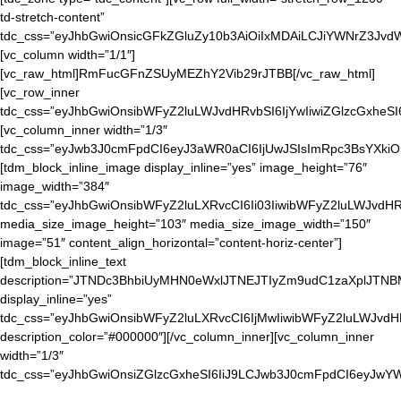
td-stretch-content”
tdc_css=”eyJhbGwiOnsicGFkZGluZy10b3AiOiIxMDAiLCJiYWNrZ3J
[vc_column width=”1/1″]
[vc_raw_html]RmFucGFnZSUyMEZhY2Vib29rJTBB[/vc_raw_html]
[vc_row_inner
tdc_css=”eyJhbGwiOnsibWFyZ2luLWJvdHRvbSI6IjYwIiwiZGlzcGxheS
[vc_column_inner width=”1/3″
tdc_css=”eyJwb3J0cmFpdCI6eyJ3aWR0aCI6IjUwJSIsImRpc3BsYXkiO
[tdm_block_inline_image display_inline=”yes” image_height=”76″
image_width=”384″
tdc_css=”eyJhbGwiOnsibWFyZ2luLXRvcCI6Ii03IiwibWFyZ2luLWJvdHR
media_size_image_height=”103″ media_size_image_width=”150″
image=”51″ content_align_horizontal=”content-horiz-center”]
[tdm_block_inline_text
description=”JTNDc3BhbiUyMHN0eWxlJTNEJTIyZm9udC1zaXpl
display_inline=”yes”
tdc_css=”eyJhbGwiOnsibWFyZ2luLXRvcCI6IjMwIiwibWFyZ2luLWJvd
description_color=”#000000″][/vc_column_inner][vc_column_inner
width=”1/3″
tdc_css=”eyJhbGwiOnsiZGlzcGxheSI6IiJ9LCJwb3J0cmFpdCI6eyJwY