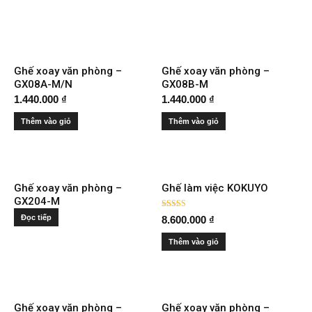
Ghế xoay văn phòng –
Ghế xoay văn phòng –
GX08A-M/N
GX08B-M
1.440.000
₫
1.440.000
₫
Thêm vào giỏ
Thêm vào giỏ
Ghế xoay văn phòng –
Ghế làm việc KOKUYO
GX204-M
Được xếp
Đọc tiếp
8.600.000
₫
hạng
5.00
5 sao
Thêm vào giỏ
Ghế xoay văn phòng –
Ghế xoay văn phòng –