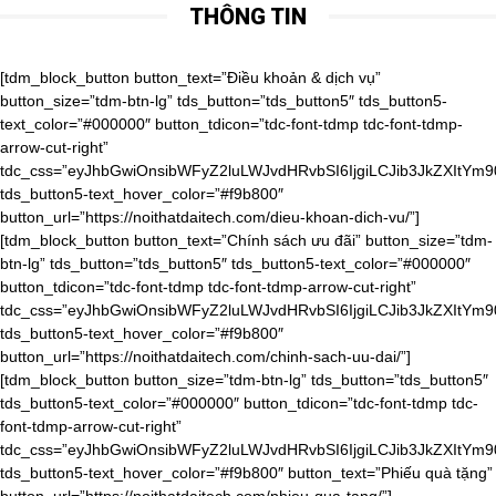
THÔNG TIN
[tdm_block_button button_text=”Điều khoản & dịch vụ” button_size=”tdm-btn-lg” tds_button=”tds_button5″ tds_button5-text_color=”#000000″ button_tdicon=”tdc-font-tdmp tdc-font-tdmp-arrow-cut-right” tdc_css=”eyJhbGwiOnsibWFyZ2luLWJvdHRvbSI6IjgiLCJib3JkZXItYm90dG9tLXdpZHRoIjoiMSIsInBhZGRpbmctYm90dG9tIjoiMTAiLCJib3JkZXItc3R5bGUiOiJkYXNoZWQiLCJib3JkZXItY29sb3IiOiJyZ2JhKDAsMCwwLDAuMDYpIiwiZGlzcGxheSI6IiJ9LCJwaG9uZSI6eyJjb250ZW50LWgtYWxpZ24iOiJjb250ZW50LWhvcml6LWNlbnRlciIsImRpc3BsYXkiOiIifSwicGhvbmVfbWF4X3dpZHRoIjo3Njd9″ tds_button5-text_hover_color=”#f9b800″ button_url=”https://noithatdaitech.com/dieu-khoan-dich-vu/”][tdm_block_button button_text=”Chính sách ưu đãi” button_size=”tdm-btn-lg” tds_button=”tds_button5″ tds_button5-text_color=”#000000″ button_tdicon=”tdc-font-tdmp tdc-font-tdmp-arrow-cut-right” tdc_css=”eyJhbGwiOnsibWFyZ2luLWJvdHRvbSI6IjgiLCJib3JkZXItYm90dG9tLXdpZHRoIjoiMSIsInBhZGRpbmctYm90dG9tIjoiMTAiLCJib3JkZXItc3R5bGUiOiJkYXNoZWQiLCJib3JkZXItY29sb3IiOiJyZ2JhKDAsMCwwLDAuMDYpIiwiZGlzcGxheSI6IiJ9LCJwaG9uZSI6eyJjb250ZW50LWgtYWxpZ24iOiJjb250ZW50LWhvcml6LWNlbnRlciIsImRpc3BsYXkiOiIifSwicGhvbmVfbWF4X3dpZHRoIjo3Njd9″ tds_button5-text_hover_color=”#f9b800″ button_url=”https://noithatdaitech.com/chinh-sach-uu-dai/”][tdm_block_button button_size=”tdm-btn-lg” tds_button=”tds_button5″ tds_button5-text_color=”#000000″ button_tdicon=”tdc-font-tdmp tdc-font-tdmp-arrow-cut-right” tdc_css=”eyJhbGwiOnsibWFyZ2luLWJvdHRvbSI6IjgiLCJib3JkZXItYm90dG9tLXdpZHRoIjoiMSIsInBhZGRpbmctYm90dG9tIjoiMTAiLCJib3JkZXItc3R5bGUiOiJkYXNoZWQiLCJib3JkZXItY29sb3IiOiJyZ2JhKDAsMCwwLDAuMDYpIiwiZGlzcGxheSI6IiJ9LCJwaG9uZSI6eyJjb250ZW50LWgtYWxpZ24iOiJjb250ZW50LWhvcml6LWNlbnRlciIsImRpc3BsYXkiOiIifSwicGhvbmVfbWF4X3dpZHRoIjo3Njd9″ tds_button5-text_hover_color=”#f9b800″ button_text=”Phiếu quà tặng” button_url=”https://noithatdaitech.com/phieu-qua-tang/”][tdm_block_button button_size=”tdm-btn-lg” tds_button=”tds_button5″ tds_button5-text_color=”#000000″ button_tdicon=”tdc-font-tdmp tdc-font-tdmp-arrow-cut-right” tdc_css=”eyJhbGwiOnsibWFyZ2luLWJvdHRvbSI6IjgiLCJib3JkZXItYm90dG9tLXdpZHRoIjoiMSIsInBhZGRpbmctYm90dG9tIjoiMTAiLCJib3JkZXItc3R5bGUiOiJkYXNoZWQiLCJib3JkZXItY29sb3IiOiJyZ2JhKDAsMCwwLDAuMDYpIiwiZGlzcGxheSI6IiJ9LCJwaG9uZSI6eyJjb250ZW50LWgtYWxpZ24iOiJjb250ZW50LWhvcml6LWNlbnRlciIsImRpc3BsYXkiOiIifSwicGhvbmVfbWF4X3dpZHRoIjo3Njd9″ tds_button5-text_hover_color=”#f9b800″ button_text=”Cơ hội hợp tác” button_url=”https://noithatdaitech.com/co-hoi-hop-tac/”][tdm_block_button button_size=”tdm-btn-lg” tds_button=”tds_button5″ tds_button5-text_color=”#000000″ button_tdicon=”tdc-font-tdmp tdc-font-tdmp-arrow-cut-right” tdc_css=”eyJhbGwiOnsibWFyZ2luLWJvdHRvbSI6IjgiLCJib3JkZXItYm90dG9tLXdpZHRoIjoiMSIsInBhZGRpbmctYm90dG9tIjoiMTAiLCJib3JkZXItc3R5bGUiOiJkYXNoZWQiLCJib3JkZXItY29sb3IiOiJyZ2JhKDAsMCwwLDAuMDYpIiwiZGlzcGxheSI6IiJ9LCJwaG9uZSI6eyJjb250ZW50LWgtYWxpZ24iOiJjb250ZW50LWhvcml6LWNlbnRlciIsImRpc3BsYXkiOiIifSwicGhvbmVfbWF4X3dpZHRoIjo3Njd9″ tds_button5-text_hover_color=”#f9b800″ button_text=”Thanh toán đảm bảo” button_url=”https://noithatdaitech.com/thanh-toan-dam-bao/”][tdm_block_button button_size=”tdm-btn-lg” tds_button=”tds_button5″ tds_button5-text_color=”#000000″ button_tdicon=”tdc-font-tdmp tdc-font-tdmp-arrow-cut-right” tdc_css=”eyJhbGwiOnsibWFyZ2luLWJvdHRvbSI6IjgiLCJib3JkZXItYm90dG9tLXdpZHRoIjoiMSIsInBhZGRpbmctYm90dG9tIjoiMTAiLCJib3JkZXItc3R5bGUiOiJkYXNoZWQiLCJib3JkZXItY29sb3IiOiJyZ2JhKDAsMCwwLDAuMDYpIiwiZGlzcGxheSI6IiJ9LCJwaG9uZSI6eyJjb250ZW50LWgtYWxpZ24iOiJjb250ZW50LWhvcml6LWNlbnRlciIsImRpc3BsYXkiOiIifSwicGhvbmVfbWF4X3dpZHRoIjo3Njd9″ tds_button5-text_hover_color=”#f9b800″ button_text=”Thời gian và chi phí giao hàng” button_url=”https://noithatdaitech.com/thoi-gian-va-chi-phi-giao-hang/”][tdm_block_button button_size=”tdm-btn-lg” tds_button=”tds_button5″ tds_button5-text_color=”#000000″ button_tdicon=”tdc-font-tdmp tdc-font-tdmp-arrow-cut-right” tdc_css=”eyJhbGwiOnsibWFyZ2luLWJvdHRvbSI6IjgiLCJib3JkZXItYm90dG9tLXdpZHRoIjoiMSIsInBhZGRpbmctYm90dG9tIjoiMTAiLCJib3JkZXItc3R5bGUiOiJkYXNoZWQiLCJib3JkZXItY29sb3IiOiJyZ2JhKDAsMCwwLDAuMDYpIiwiZGlzcGxheSI6IiJ9LCJwaG9uZSI6eyJjb250ZW50LWgtYWxpZ24iOiJjb250ZW50LWhvcml6LWNlbnRlciIsImRpc3BsYXkiOiIifSwicGhvbmVfbWF4X3dpZHRoIjo3Njd9″ tds_button5-text_hover_color=”#f9b800″ button_text=”Hoàn trả & đổi trả” button_url=”https://noithatdaitech.com/hoan-tra-doi-tra/”][tdm_block_button button_size=”tdm-btn-lg” tds_button=”tds_button5″ tds_button5-text_color=”#000000″ button_tdicon=”tdc-font-tdmp tdc-font-tdmp-arrow-cut-right” tdc_css=”eyJhbGwiOnsibWFyZ2luLWJvdHRvbSI6IjgiLCJwYWRkaW5nLWJvdHRvbSI6IjEwIiwiZGlzcGxheSI6IiJ9LCJwaG9uZSI6eyJjb250ZW50LWgtYWxpZ24iOiJjb250ZW50LWhvcml6LWNlbnRlciIsImRpc3BsYXkiOiIifSwicGhvbmVfbWF4X3dpZHRoIjo3Njd9″ tds_button5-text_hover_color=”#f9b800″ button_text=”Chính sách bảo mật” button_url=”https://noithatdaitech.com/chinh-sach-bao-mat/”][/vc_column_inner][vc_column_inner width=”1/3″ tdc_css=”eyJwb3J0cmFpdCI6eyJwYWRkaW5nLXRvcCI6IjQwIiwid2lkdGgiOiIxMDAlIiwiZGlzcGxheSI6IiJ9LCJwb3J0cmFpdF9tYXhfd2lkdGgiOjEwMTgsInBvcnRyYWl0X21pbl93aWR0aCI6NzY4fQ==”][tdm_block_column_title title_text=”RyVFMSVCQiU4Q0klMjBOR0FZJTIwQ0hPJTIwQ0glQzMlOUFORyUyMFQlQzMlOTRJJTIwMjQlMkY3″ title_tag=”h4″ title_size=”tdm-title-sm” content_align_horizontal=”content-horiz-center” tdc_css=”eyJhbGwiOnsibWFyZ2luLXRvcCI6Ii0xMCIsIm1hcmdpbi1ib3R0b20iOiItMTAiLCJ6LWluZGV4IjoiMiIsImRpc3BsYXkiOiIifSwicG9ydHJhaXQiOnsiY29udGVudC1oLWFsaWduIjoiY29udGVudC1ob3Jpei1jZW50ZXIiLCJkaXNwbGF5IjoiIn0sInBvcnRyYWl0X21heF93aWR0aCI6MTAxOCwicG9ydHJhaXRfbWluX3dpZHRoIjo3NjgsInBob25lIjp7Im1hcmdpbi10b3AiOiIxMCIsImNvbnRlbnQtaC1hbGlnbiI6ImNvbnRlbnQtaG9yaXotcmlnaHQiLCJkaXNwbGF5IjoiIn0sInBob25lX21heF93aWR0aCI6NzY3fQ==”][tdm_block_column_title title_text=”JTNDYSUyMGhyZWYlM0QlMjJ0ZWwlM0EwOTgxNTUxODU1JTIyJTNFJTNDc3BhbiUyMHN0eWxlJTNEJTIyZm9udC1zaXplJTNBMzRweCUzQiUyMGZvbnQtd2VpZ2h0JTNBJTIwNjAwJTNCJTIyJTNFKCUyQjg0KSUyMDk4JTIwMTU1MSUyMDg1NSUzQyUyRnNwYW4lM0UlM0MlMkZhJTNF” title_tag=”h4″ title_size=”tdm-title-md” content_align_horizontal=”content-horiz-center” tdc_css=”eyJhbGwiOnsiei1pbmRleCI6IjIiLCJkaXNwbGF5IjoiIn0sImxhbmRzY2FwZSI6eyJtYXJnaW4tbGVmdCI6Ii00MCIsIndpZHRoIjoiYXV0byIsImNvbnRlbnQtaC1hbGlnbiI6ImNvbnRlbnQtaG9yaXotcmlnaHQiLCJkaXNwbGF5IjoiYmxvY2sifSwibGFuZHNjYXBlX21heF93aWR0aCI6MTE0MCwibGFuZHNjYXBlX21pbl93aWR0aCI6MTAxOSwicG9ydHJhaXQiOnsiY29udGVudC1oLWFsaWduIjoiY29udGVudC1ob3Jpei1jZW50ZXIiLCJkaXNwbGF5IjoiIn0sInBvcnRyYWl0X21heF93aWR0aCI6MTAxOCwicG9ydHJhaXRfbWluX3dpZHRoIjo3Njh9″][vc_raw_html]JTNDaWZyYW1lJTIwc3JjJTNEJTIyaHR0cHMlM0ElMkYlMkZ3d3cuZmFjZWJvb2suY29tJTJGcGx1Z2lucyUyRnBhZ2UucGhwJTNGaHJlZiUzRGh0dHBzJTI1M0ElMjUyRiUyNTJGd3d3LmZhY2Vib29rLmNvbSUyNTJGbm9pdGhhdGRhaXRlY2gudm4lMjZ0YWJzJTNEbWVzc2FnZXMlMjZ3aWR0aCUzRDM0MCUyNmhlaWdodCUzRDQwMCUyNnNtYWxsX2hlYWRlciUzRGZhbHNlJTI2YWRhcHRfY29udGFpbmVyX3dpZHRoJTNEdHJ1ZSUyNmhpZGVfY292ZXIlM0RmYWxzZSUyNnNob3dfZmFjZXBpbGUlM0R0cnVlJTI2YXBwSWQlMjIlMjB3aWR0aCUzRCUyMjM0MCUyMiUyMGhlaWdodCUzRCUyMjQwMCUyMiUyMHN0eWxlJTNEJTIyYm9yZGVyJTNBbm9uZSUzQm92ZXJmbG93JTNBaGlkZGVuJTIyJTIwc2Nyb2xsaW5nJTNEJTIybm8lMjIlMjBmcmFtZWJvcmRlciUzRCUyMjAlMjIlMjBhbGxvd1RyYW5zcGFyZW5jeSUzRCUyMnRydWUlMjIlMjBhbGxvdyUzRCUyMmVuY3J5cHRlZC1tZWRpYSUyMiUzRSUzQyUyRmlmcmFtZSUzRQ==[/vc_raw_html][/vc_column_inner][/vc_row_inner][vc_row_inner tdc_css=”eyJhbGwiOnsibWFyZ2luLXRvcCI6IjIwIiwibWFyZ2luLWJvdHRvbSI6IjIwIiwicGFkZGluZy10b3AiOiIyMCIsInBhZGRpbmctYm90dG9tIjoiMjAiLCJiYWNrZ3JvdW5kLWltYWdlIjoidXJsKFwiaHR0cHM6Ly9ub2l0aGF0ZGFpdGVjaC5jb20vd3AtY29udGVudC91cGxvYWRzLzIwMTkvMDMveHh4X2RvdHNfeHh4LnBuZ1wiKSIsImJhY2tncm91bmQtc3R5bGUiOiJyZXBlYXQiLCJvcGFjaXR5IjoiMC4xIiwiei1pbmRleCI6IjIiLCJjb250ZW50LWgtYWxpZ24iOiJjb250ZW50LWhvcml6LWNlbnRlciIsImRpc3BsYXkiOiIifX0=”][vc_column_inner][tdm_block_icon_box tdicon_id=”tdc-font-tdmp tdc-font-tdmp-old-phone” icon_padding=”1″ title_tag=”h4″ title_size=”tdm-title-xxsm” description=”JTNDYSUyMGhyZWYlM0QlMjJ0ZWwlM0EwOTgxNTUxODU1JTIyJTNFJTNDc3BhbiUyMHN0eWxlJTNEJTIyY29sb3IlM0ElMjAlMjMwMDAlM0IlMjIlM0UoJTJCODQpJTIwOTglMjAxNTUxJTIwODU1JTNDJTJGc3BhbiUzRSUzQyUyRmElM0U=” button_size=”tdm-btn-md” button_tdicon=”tdc-font-fa tdc-font-fa-long-arrow-right” tds_button=”tds_button3″ content_align_horizontal=”content-horiz-left” tds_icon_box=”tds_icon_box2″ tds_icon_box2-title_top_space=”-3″ title_text=”SG90bGluZSUzQQ==” tdc_css=”eyJhbGwiOnsibWFyZ2luLXJpZ2h0IjoiNTAiLCJtYXJnaW4tYm90dG9tIjoiMCIsIm1hcmdpbi1sZWZ0IjoiNTAiLCJ3aWR0aCI6IjIyMCIsImRpc3BsYXkiOiJpbmxpbmUtYmxvY2sifSwibGFuZHNjYXBlIjp7Im1hcmdpbi1yaWdodCI6IjIwIiwibWFyZ2luLWxlZnQiOiIyMCIsImRpc3BsYXkiOiJpbmxpbmUtYmxvY2sifSwibGFuZHNjYXBlX21heF93aWR0aCI6MTE0MCwibGFuZHNjYXBlX21pbl93aWR0aCI6MTAxOSwicG9ydHJhaXQiOnsibWFyZ2luLWJvdHRvbSI6IjIwIiwibWFyZ2luLWxlZnQiOiIwIiwiZGlzcGxheSI6IiJ9LCJwb3J0cmFpdF9tYXhfd2lkdGgiOjEwMTgsInBvcnRyYWl0X21pbl93aWR0aCI6NzY4LCJwaG9uZSI6eyJtYXJnaW4tcmlnaHQiOiIwIiwibWFyZ2luLWJvdHRvbSI6IjIwIiwibWFyZ2luLWxlZnQiOiIwIiwiZGlzcGxheSI6IiJ9LCJwaG9uZV9tYXhfd2lkdGgiOjc2N30=” tds_icon_box2-description_bottom_space=”0″ tds_icon_box2-title_bottom_space=”-24″ tds_icon1-color=”eyJ0eXBlIjoiZ3JhZGllbnQiLCJjb2xvcjEiOiIjZjliODAwIiwiY29sb3IyIjoiI2ZjZDIwMCIsIm1peGVkQ29sb3JzIjpbXSwiZGVncmVlIjoiOTAiLCJjc3MiOiJiYWNrZ3JvdW5kOiAtd2Via2l0LWxpbmVhci1ncmFkaWVudCg5MGRlZywjZmNkMjAwLCNmOWI4MDApO2JhY2tncm91bmQ6IGxpbmVhci1ncmFkaWVudCg5MGRlZywjZmNkMjAwLCNmOWI4MDApOyIsImNzc1BhcmFtcyI6IjkwZGVnLCNmY2QyMDAsI2Y5YjgwMCJ9″ tds_title1-title_color=”#606060″ tds_icon_box2-icon_box_description_color=”#000000″][tdm_block_icon_box tdicon_id=”tdc-font-tdmp tdc-font-tdmp-24h” icon_padding=”1″ title_tag=”h4″ title_size=”tdm-title-xxsm” description=”VDIlMjAtJTIwVDclM0ElMjAwOCUzQTAwJTIwLSUyMDE3JTNBMDA=” button_size=”tdm-btn-md” button_tdicon=”tdc-font-fa tdc-font-fa-long-arrow-right” tds_button=”tds_button3″ content_align_horizontal=”content-horiz-left” tds_icon_box=”tds_icon_box2″ tds_icon_box2-title_top_space=”-3″ title_text=”R2klRTElQkIlOUQlMjBsJUMzJUEwbSUyMHZpJUUxJUJCJTg3YyUzQQ==” tdc_css=”eyJhbGwiOnsibWFyZ2luLXJpZ2h0IjoiNTAiLCJtYXJnaW4tYm90dG9tIjoiMCIsIm1hcmdpbi1sZWZ0IjoiNTAiLCJ3aWR0aCI6IjIzMCIsImRpc3BsYXkiOiJpbmxpbmUtYmxvY2sifSwibGFuZHNjYXBlIjp7Im1hcmdpbi1yaWdodCI6IjIwIiwibWFyZ2l